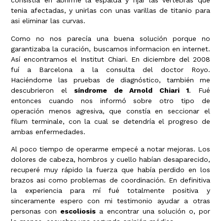
consistia en abrirme la espalda y fijar las vertebras que
tenia afectadas, y unirlas con unas varillas de titanio para
asi eliminar las curvas.
Como no nos parecía una buena solución porque no
garantizaba la curación, buscamos informacion en internet.
Así encontramos el Institut Chiari. En diciembre del 2008
fuí a Barcelona a la consulta del doctor Royo.
Haciéndome las pruebas de diagnóstico, también me
descubrieron el
síndrome de Arnold Chiari 1
. Fué
entonces cuando nos informó sobre otro tipo de
operación menos agresiva, que constía en seccionar el
filum terminale, con la cual se detendría el progreso de
ambas enfermedades.
Al poco tiempo de operarme empecé a notar mejoras. Los
dolores de cabeza, hombros y cuello habían desaparecido,
recuperé muy rápido la fuerza que había perdido en los
brazos asi como problemas de coordinación. En definitiva
la experiencia para mí fué totalmente positiva y
sinceramente espero con mi testimonio ayudar a otras
personas con
escoliosis
a encontrar una solución o, por