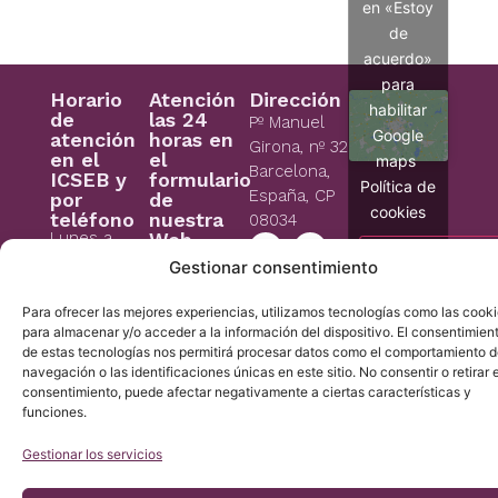
en «Estoy
de
acuerdo»
para
Horario
Atención
Dirección
habilitar
de
las 24
Pº Manuel
Google
atención
horas en
Girona, nº 32
en el
el
maps
Barcelona,
ICSEB y
formulario
Política de
España, CP
por
de
cookies
teléfono
nuestra
08034
Lunes a
Web
Jueves: 9-
Estoy de acu
932 800 836
Gestionar consentimiento
18h (UTC +1)
932 066 406
Viernes: 9-
Asesoría
Para ofrecer las mejores experiencias, utilizamos tecnologías como las cook
15h (UTC +1)
legal
para almacenar y/o acceder a la información del dispositivo. El consentimien
Normativa
Sábado y
de estas tecnologías nos permitirá procesar datos como el comportamiento 
domingo:
navegación o las identificaciones únicas en este sitio. No consentir o retirar e
Jurídica
cerrado
consentimiento, puede afectar negativamente a ciertas características y
Aviso Legal
funciones.
icb@institutchiaribcn.com
Politica de
privacidad
Gestionar los servicios
Política de
cookies