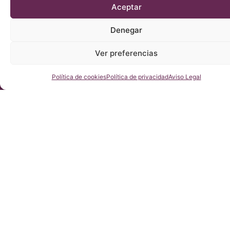
Aceptar
Denegar
Ver preferencias
Consúltenos
Política de cookies
Política de privacidad
Aviso Legal