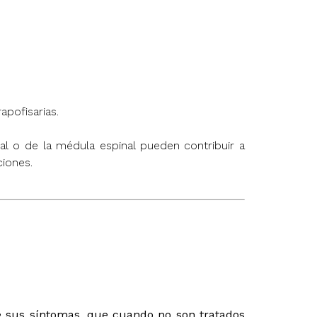
apofisarias.
al o de la médula espinal pueden contribuir a
ciones.
de sus síntomas, que cuando no son tratados