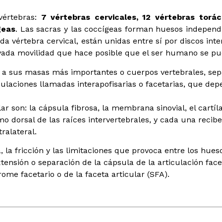
vértebras:
7 vértebras cervicales, 12 vértebras torác
geas
. Las sacras y las coccígeas forman huesos independ
a vértebra cervical, están unidas entre sí por discos inter
ada movilidad que hace posible que el ser humano se pued
 a sus masas más importantes o cuerpos vertebrales, separ
culaciones llamadas interapofisarias o facetarias, que depe
r son: la cápsula fibrosa, la membrana sinovial, el cartíla
mo dorsal de las raíces intervertebrales, y cada una recib
ralateral.
a, la fricción y las limitaciones que provoca entre los hu
sión o separación de la cápsula de la articulación facetar
ome facetario o de la faceta articular (SFA).