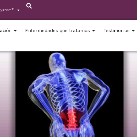
®
System
ación
Enfermedades que tratamos
Testimonios