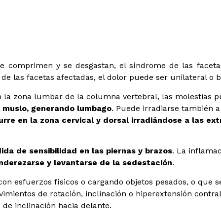
 se comprimen y se desgastan, el síndrome de las faceta
 de las facetas afectadas, el dolor puede ser unilateral o bi
 la zona lumbar de la columna vertebral, las molestias
del muslo, generando lumbago
. Puede irradiarse también a
urre en la zona cervical y dorsal irradiándose a las ex
dida de sensibilidad en las piernas y brazos
. La inflama
 enderezarse y levantarse de la sedestación
.
 con esfuerzos físicos o cargando objetos pesados, o que 
ientos de rotación, inclinación o hiperextensión contrala
de inclinación hacia delante.