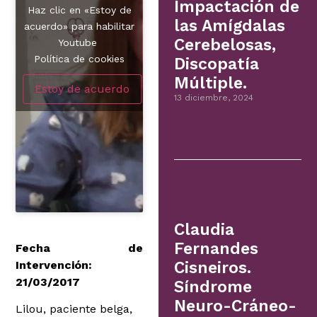
Impactación de
Haz clic en «Estoy de
las Amígdalas
acuerdo» para habilitar
Cerebelosas,
Youtube
Política de cookies
Discopatía
Múltiple.
Estoy de acuerdo
13 diciembre, 2024
Claudia
Fernandes
Fecha de
Intervención:
Cisneiros.
21/03/2017
Síndrome
Neuro-Cráneo-
Lilou, paciente belga,