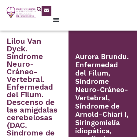
Lilou Van
Dyck.
Síndrome
Aurora Brundu.
Neuro-
Enfermedad
Cráneo-
del Filum,
Vertebral.
Síndrome
Enfermedad
Neuro-Cráneo-
del Filum.
Vertebral,
Descenso de
Síndrome de
las amígdalas
Arnold-Chiari I,
cerebelosas
Siringomielia
(DAC.
idiopática,
Síndrome de