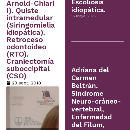
Escoliosis
Arnold-Chiari
idiopática.
I). Quiste
intramedular
16 mayo, 2025
(Siringomielia
idiopática).
Retroceso
odontoideo
(RTO).
Craniectomía
suboccipital
Adriana del
(CSO)
Carmen
28 sept. 2018
Beltrán.
Síndrome
Neuro-cráneo-
vertebral,
Enfermedad
del Filum,