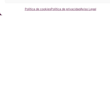
Consúltenos
Política de cookies
Política de privacidad
Aviso Legal