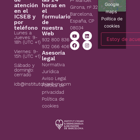
Pº Manuel
Google
atención
horas en
Girona, nº 32
en el
el
maps
Barcelona,
ICSEB y
formulario
Política de
España, CP
por
de
cookies
teléfono
nuestra
08034
Lunes a
Web
Jueves: 9-
Estoy de acu
932 800 836
18h (UTC +1)
932 066 406
Viernes: 9-
Asesoría
15h (UTC +1)
legal
Normativa
Sábado y
domingo:
Jurídica
cerrado
Aviso Legal
icb@institutchiaribcn.com
Politica de
privacidad
Política de
cookies