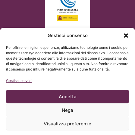
Gestisci consenso
Per offrire le migliori esperienze, utilizziamo tecnologie come i cookie per
memorizzare e/o accedere alle informazioni del dispositivo. Il consenso a
queste tecnologie ci consentirà di elaborare dati come il comportamento
di navigazione o identificatori unici su questo sito. Non fornire o revocare
il consenso può influire negativamente su alcune funzionalità.
Gestisci servizi
Accetta
Nega
© Copyright Institut Chiari 2025
L’Institut Chiari & Siringomielia & Escoliosis de Barcelona
adempie a quanto stabilito dal Regolamento UE 2016/679
Visualizza preferenze
(GDPR).
Il contenuto di questo sito web è una traduzione non ufficiale
del testo originale presente nel sito SPAGNOLO e di cortesia
dell’Institut Chiari & Siringomielia & Escoliosis de Barcelona, con