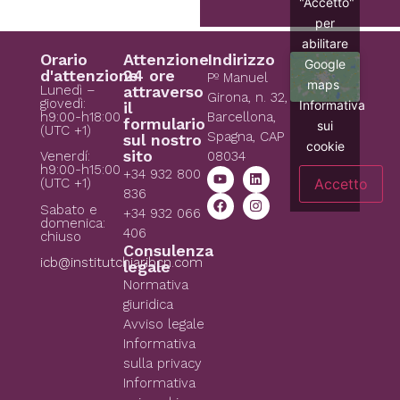
"Accetto"
per
abilitare
Orario
Attenzione
Indirizzo
Google
d'attenzione
24 ore
Pº Manuel
maps
Lunedì –
attraverso
Girona, n. 32,
giovedì:
Informativa
il
h9:00-h18:00
Barcellona,
formulario
sui
(UTC +1)
Spagna, CAP
sul nostro
cookie
sito
08034
Venerdí:
h9:00-h15:00
+34 932 800
Accetto
(UTC +1)
836
Sabato e
+34 932 066
domenica:
406
chiuso
Consulenza
icb@institutchiaribcn.com
legale
Normativa
giuridica
Avviso legale
Informativa
sulla privacy
Informativa