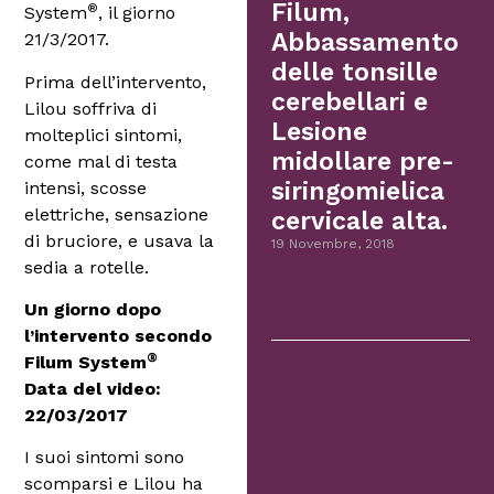
Filum,
®
System
, il giorno
Abbassamento
21/3/2017.
delle tonsille
Prima dell’intervento,
cerebellari e
Lilou soffriva di
Lesione
molteplici sintomi,
midollare pre-
come mal di testa
siringomielica
intensi, scosse
elettriche, sensazione
cervicale alta.
di bruciore, e usava la
19 Novembre, 2018
sedia a rotelle.
Un giorno dopo
l’intervento secondo
®
Filum System
Data del video:
22/03/2017
I suoi sintomi sono
scomparsi e Lilou ha