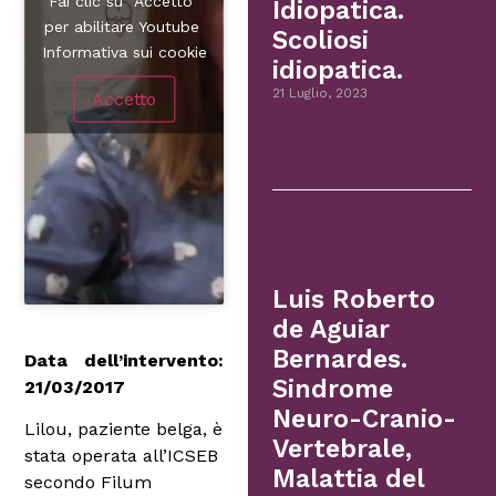
Fai clic su "Accetto"
Idiopatica.
per abilitare Youtube
Scoliosi
Informativa sui cookie
idiopatica.
21 Luglio, 2023
Accetto
Luis Roberto
de Aguiar
Bernardes.
Data dell’intervento:
Sindrome
21/03/2017
Neuro-Cranio-
Lilou, paziente belga, è
Vertebrale,
stata operata all’ICSEB
Malattia del
secondo Filum