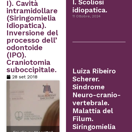
I. Scoliosi
I). Cavità
idiopatica.
intramidollare
(Siringomielia
11 Ottobre, 2024
Idiopatica).
Inversione del
processo dell’
odontoide
(IPO).
Craniotomia
suboccipitale.
Luiza Ribeiro
28 set 2018
Scherer.
Sindrome
Neuro-cranio-
vertebrale.
Malattia del
Filum.
Siringomielia