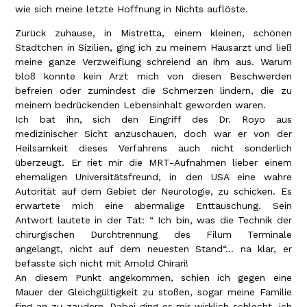
wie sich meine letzte Hoffnung in Nichts auflöste.
Zurück zuhause, in Mistretta, einem kleinen, schönen
Städtchen in Sizilien, ging ich zu meinem Hausarzt und ließ
meine ganze Verzweiflung schreiend an ihm aus. Warum
bloß konnte kein Arzt mich von diesen Beschwerden
befreien oder zumindest die Schmerzen lindern, die zu
meinem bedrückenden Lebensinhalt geworden waren.
Ich bat ihn, sich den Eingriff des Dr. Royo aus
medizinischer Sicht anzuschauen, doch war er von der
Heilsamkeit dieses Verfahrens auch nicht sonderlich
überzeugt. Er riet mir die MRT-Aufnahmen lieber einem
ehemaligen Universitätsfreund, in den USA eine wahre
Autorität auf dem Gebiet der Neurologie, zu schicken. Es
erwartete mich eine abermalige Enttäuschung. Sein
Antwort lautete in der Tat: “ Ich bin, was die Technik der
chirurgischen Durchtrennung des Filum Terminale
angelangt, nicht auf dem neuesten Stand“… na klar, er
befasste sich nicht mit Arnold Chirari!
An diesem Punkt angekommen, schien ich gegen eine
Mauer der Gleichgültigkeit zu stoßen, sogar meine Familie
fing an zu zaudern. Dabei ging es mir wirklich schlecht, ich