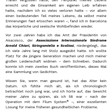
Tränen vergossen hatte, den Tiefpunkt meines Lebens
erreicht und die Einsamkeit am eigenen Leib erfahren
hatte, nachdem ich so vieles verloren hatte – vor allem
einen bedeutenden Teil meines Lebens, da selbst meine
Erinnerungen fast erloschen waren –, fand ich in Barcelona
das körperliche und seelische Wohlbefinden wieder.
Vor zwei Jahren habe ich das Amt der Präsidentin von
Aisacsisco, der
Associazione Internazionale Sindrome
Arnold Chiari, Siringomielia e Scoliosi
, niedergelegt, das
ich viele Jahre lang mit Stolz ausgeübt hatte. Ich wollte
Platz für die jüngere Generation machen und mich meiner
großen Leidenschaft widmen – dem Schreiben. Dadurch
konnte ich mein zweites Buch veröffentlichen, dieses Mal
eine Sammlung von Gedichten.
Wissen Sie, wenn man gesund ist, hat das Alter kein
Datum. Ich fühlte mich alt, als ich chronologisch
betrachtet noch jung war, und ich hörte auf, das Gewicht
meiner Jahre zu spüren, als ich 58 war – nach der
®
Operation mit dem Filum System
–, einer exzellenten
Lösung für meine früheren gesundheitlichen Probleme.