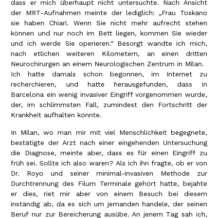
dass er mich überhaupt nicht untersuchte. Nach Ansicht
der MRT-Aufnahmen meinte der lediglich: „Frau Toskano
sie haben Chiari. Wenn Sie nicht mehr aufrecht stehen
können und nur noch im Bett liegen, kommen Sie wieder
und ich werde Sie operieren.“ Besorgt wandte ich mich,
nach etlichen weiteren Kilometern, an einen dritten
Neurochirurgen an einem Neurologischen Zentrum in Milan.
Ich hatte damals schon begonnen, im Internet zu
recherchieren, und hatte herausgefunden, dass in
Barcelona ein wenig invasiver Eingriff vorgenommen wurde,
der, im schlimmsten Fall, zumindest den Fortschritt der
Krankheit aufhalten könnte.
In Milan, wo man mir mit viel Menschlichkeit begegnete,
bestätigte der Arzt nach einer eingehenden Untersuchung
die Diagnose, meinte aber, dass es für einen Eingriff zu
früh sei. Sollte ich also waren? Als ich ihn fragte, ob er von
Dr. Royo und seiner minimal-invasiven Methode zur
Durchtrennung des Filum Terminale gehört hatte, bejahte
er dies, riet mir aber von einem Besuch bei diesem
inständig ab, da es sich um jemanden handele, der seinen
Beruf nur zur Bereicherung ausübe. An jenem Tag sah ich,