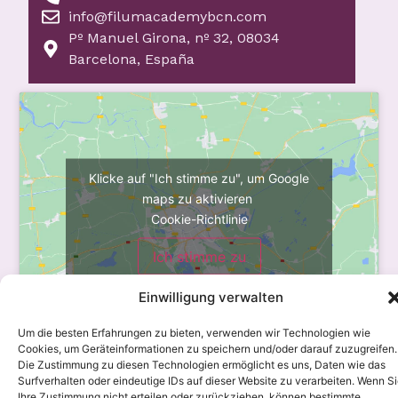
info@filumacademybcn.com
Pº Manuel Girona, nº 32, 08034
Barcelona, España
Klicke auf "Ich stimme zu", um Google
maps zu aktivieren
Cookie-Richtlinie
Ich stimme zu
Einwilligung verwalten
Klicke
auf "Ich
Um die besten Erfahrungen zu bieten, verwenden wir Technologien wie
stimme
Cookies, um Geräteinformationen zu speichern und/oder darauf zuzugreifen.
Die Zustimmung zu diesen Technologien ermöglicht es uns, Daten wie das
zu", um
Surfverhalten oder eindeutige IDs auf dieser Website zu verarbeiten. Wenn S
Google
Öffnungszeiten
24
Adresse
Ihre Zustimmung nicht erteilen oder zurückziehen, können bestimmte