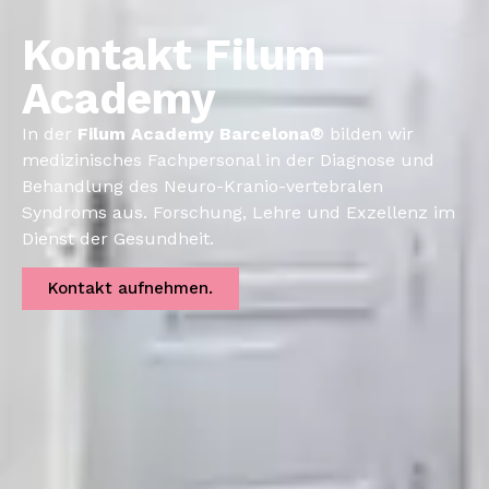
Kontakt Filum
Academy
In der
Filum Academy Barcelona®
bilden wir
medizinisches Fachpersonal in der Diagnose und
Behandlung des Neuro-Kranio-vertebralen
Syndroms aus. Forschung, Lehre und Exzellenz im
Dienst der Gesundheit.
Kontakt aufnehmen.