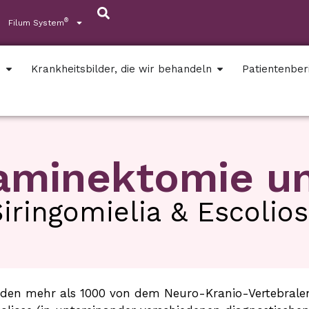
®
Filum System
s
Krankheitsbilder, die wir behandeln
Patientenber
aminektomie un
Siringomielia & Escolio
rden mehr als 1000 von dem Neuro-Kranio-Vertebral