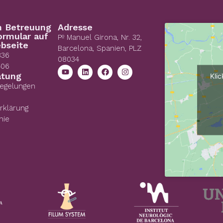
n Betreuung
Adresse
ormular auf
Pº Manuel Girona, Nr. 32,
bseite
Barcelona, Spanien, PLZ
836
08034
406
atung
Kli
Regelungen
rklärung
nie