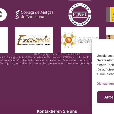
© Copyright Institut Chiari 2025
Um die best
ari & Siringomielia & Escoliosis de Barcelona (ICSEB) erfüllt die EU Verordnung 
Geräteinfor
rsetzung der Originalinhaltes der spanischen Webseite; das Institut Chiari & Sirin
 Verfügung, um allen Nutzern der Webseite ein besseres Verständnis zu ermöglic
diesen Tech
IDs auf dies
zurückziehe
Dienste ver
Akze
Kontaktieren Sie uns