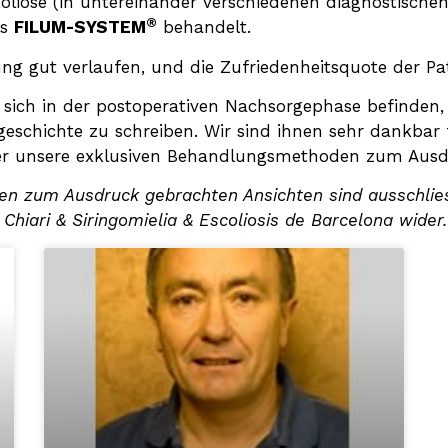
koliose (in untereinander verschiedenen diagnostische
®
es
FILUM-SYSTEM
behandelt.
lung gut verlaufen, und die Zufriedenheitsquote der Pat
e sich in der postoperativen Nachsorgephase befinden
geschichte zu schreiben. Wir sind ihnen sehr dankbar 
ber unsere exklusiven Behandlungsmethoden zum Ausd
ten zum Ausdruck gebrachten Ansichten sind ausschlies
Chiari & Siringomielia & Escoliosis de Barcelona wider.