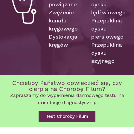
powiązane
dysku
Zwężenie
lędźwiowego
kanału
Przepuklina
kręgowego
dysku
Dyslokacja
piersiowego
kręgów
Przepuklina
dysku
szyjnego
Chcieliby Państwo dowiedzieć się, czy
cierpią na Chorobę Filum?
Zapraszamy do wypełnienia darmowego testu na
orientację diagnostyczną.
Test Choroby Filum