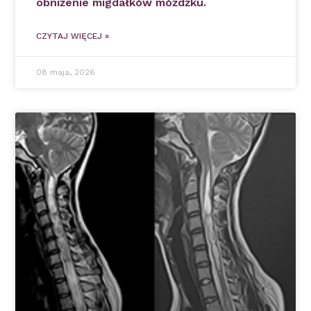
obniżenie migdałków móżdżku.
CZYTAJ WIĘCEJ »
08 maja, 2026