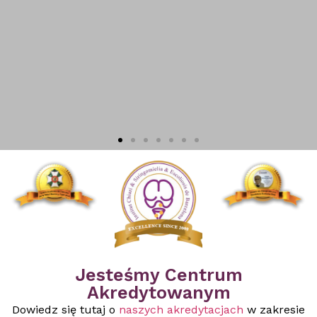
Institut Chiari & Siringomielia & Escoliosis de Barcelona
Miejsce, w którym nauka daje nadzieję.
Poznaj naszą misję, zaangażowanie i najwyższe standardy opieki
medycznej.
Zapraszamy do obejrzenia naszego filmu korporacyjnego
Jesteśmy Centrum
Akredytowanym
Dowiedz się tutaj o
naszych akredytacjach
w zakresie