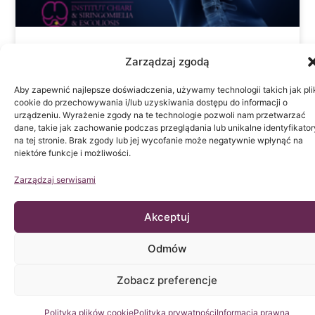
Światowy Dzień Mózgu 2026: Wpływ
Zarządzaj zgodą
Choroby Filum na zdrowie mózgu
Aby zapewnić najlepsze doświadczenia, używamy technologii takich jak pli
cookie do przechowywania i/lub uzyskiwania dostępu do informacji o
CZYTAJ WIĘCEJ »
urządzeniu. Wyrażenie zgody na te technologie pozwoli nam przetwarzać
dane, takie jak zachowanie podczas przeglądania lub unikalne identyfikator
na tej stronie. Brak zgody lub jej wycofanie może negatywnie wpłynąć na
22 lipca, 2026
niektóre funkcje i możliwości.
Zarządzaj serwisami
Akceptuj
Odmów
Zobacz preferencje
Skontaktuj się z nami
Polityka plików cookie
Polityka prywatności
Informacja prawna