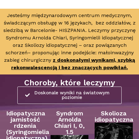
Jesteśmy międzynarodowym centrum medycznym,
świadczącym obsługę w 16 językach, bez oddziałów, z
siedzibą w Barcelonie- HISZPANIA. Leczymy przyczynę
Syndromu Arnolda Chiari, Syringomielii idiopatycznej
oraz Skoliozy idiopatycznej – oraz powiązanych
schorzeń– proponując inne podejście: małoinwazyjny
zabieg chirurgiczny
z doskonałymi wynikami, szybką
rekonwalescencją i bez znaczących powikłań.
Choroby, które leczymy
Doskonale wyniki na światowym
poziomie
Idiopatyczna
Syndrom
Skolioza
jamistość
Arnolda
idiopatyczna
rdzenia
Chiari I, 0,
(Syringomielia
1.5
idiopatyczna)