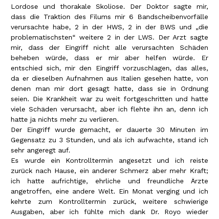
Lordose und thorakale Skoliose. Der Doktor sagte mir,
dass die Traktion des Filums mir 6 Bandscheibenvorfälle
verursachte habe, 2 in der HWS, 2 in der BWS und „die
problematischsten“ weitere 2 in der LWS. Der Arzt sagte
mir, dass der Eingriff nicht alle verursachten Schäden
beheben würde, dass er mir aber helfen würde. Er
entschied sich, mir den Eingriff vorzuschlagen, das alles,
da er dieselben Aufnahmen aus Italien gesehen hatte, von
denen man mir dort gesagt hatte, dass sie in Ordnung
seien. Die Krankheit war zu weit fortgeschritten und hatte
viele Schäden verursacht, aber ich flehte ihn an, denn ich
hatte ja nichts mehr zu verlieren.
Der Eingriff wurde gemacht, er dauerte 30 Minuten im
Gegensatz zu 3 Stunden, und als ich aufwachte, stand ich
sehr angeregt auf.
Es wurde ein Kontrolltermin angesetzt und ich reiste
zurück nach Hause, ein anderer Schmerz aber mehr Kraft;
ich hatte aufrichtige, ehrliche und freundliche Ärzte
angetroffen, eine andere Welt. Ein Monat verging und ich
kehrte zum Kontrolltermin zurück, weitere schwierige
Ausgaben, aber ich fühlte mich dank Dr. Royo wieder