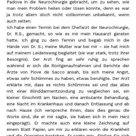
Padova in die Neurochirurgie gebracht, um zu sehen, wie
man mein Problem heilen oder lösen könnte, denn es war
ja trotz allem doch nicht vollkommen unbekannt, wenn
auch selten.
Ich habe einen Termin bei dem Chefarzt der Neurochirurgie,
Dr. R.S., gemacht, so wie es mir mein Hausarzt geraten
hatte. Ich ging zu dem Termin und begab mich in die
Hände von Dr. S.; meine Mutter war bei mir – sie hat mich
auf meinem Leidensweg begleitet (sie war stark, trotz ihrer
Besorgnis). Der Arzt fing an sehr ruhig zu sprechen
während er sich die Röntgenaufnahmen und Berichte der
Ärzte von Piove de Sacco ansah, bis sich meine Angst,
etwas sehr Schlimmes zu haben, etwas beruhigte. Der Arzt
erklärte mir, dass es nichts Schlimmes sei und das alles
mit einer Blinddarmentzündung zu vergleichen sei, ein
kleiner Einschnitt am Nacken, eine ambulante Behandlung,
eine Nacht im Krankenhaus und danach Entlassung und ab
nach Hause (ich verspreche Ihnen, dass dies genau die
Worte sind, die er mir sagte, sie haben sich in mein Herz
eingeprägt). Er machte auch eine kleine Zeichnung auf
einem Blatt Papier, um mir zu erklären worin die Krankheit
und die Operation bestehen. Er sagte mir: „Stellen Sie sich