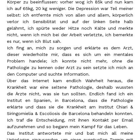
Körper zu beeinflussen: vorher wog ich 85k und nun kam
ich auf 65kg, 20 kg weniger. Die Depression war Teil meiner
selbst: ich entfernte mich von allen und allem, körperlich
verlor ich Sensibilität und auf der linken Seite halb
gelähmt, ich spürte weder Hitze noch Kälte und merkte
nicht, wenn ich mich bei der Arbeit verletzte, ich bemerkte
es nur, wenn ich Blut sah.
Ich fing an, mich zu sorgen und erklärte es dem Arzt,
dieser wiederholte mir, dass es sich um ein mentales
Problem handele; ich konnte nicht mehr, ohne die
Pathologie zu kennen oder Arzt zu sein setzte ich mich an
den Computer und suchte Information.
Über das Internet kam endlich Wahrheit heraus, die
Krankheit war eine seltene Pathologie, deshalb wussten
die Ärzte nicht, was sie tun sollten. Endlich fand ich ein
Institut en Spanien, in Barcelona, dass die Pathologie
erklärte und dass sie die Krankheit am Institut Chiari &
Siringomielia & Escoliosis de Barcelona behandeln konnten.
Ich traf die Entscheidung, mit ihnen Kontakt per Email
aufzunehmen und so begann mein Kampf für das Leben.
Das Institut antwortete mir und bat mich all meine
Unterlagen einzusenden, um einen eventuellen Termin mit