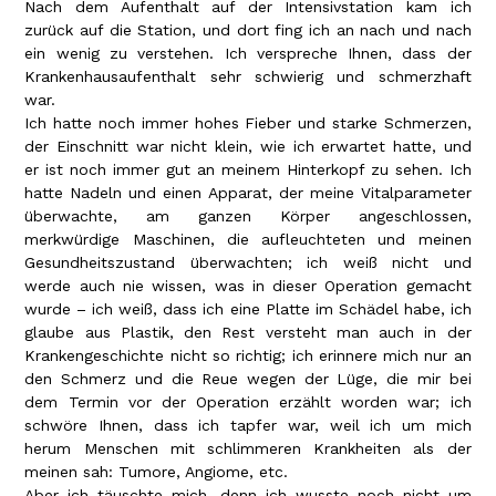
Nach dem Aufenthalt auf der Intensivstation kam ich
zurück auf die Station, und dort fing ich an nach und nach
ein wenig zu verstehen. Ich verspreche Ihnen, dass der
Krankenhausaufenthalt sehr schwierig und schmerzhaft
war.
Ich hatte noch immer hohes Fieber und starke Schmerzen,
der Einschnitt war nicht klein, wie ich erwartet hatte, und
er ist noch immer gut an meinem Hinterkopf zu sehen. Ich
hatte Nadeln und einen Apparat, der meine Vitalparameter
überwachte, am ganzen Körper angeschlossen,
merkwürdige Maschinen, die aufleuchteten und meinen
Gesundheitszustand überwachten; ich weiß nicht und
werde auch nie wissen, was in dieser Operation gemacht
wurde – ich weiß, dass ich eine Platte im Schädel habe, ich
glaube aus Plastik, den Rest versteht man auch in der
Krankengeschichte nicht so richtig; ich erinnere mich nur an
den Schmerz und die Reue wegen der Lüge, die mir bei
dem Termin vor der Operation erzählt worden war; ich
schwöre Ihnen, dass ich tapfer war, weil ich um mich
herum Menschen mit schlimmeren Krankheiten als der
meinen sah: Tumore, Angiome, etc.
Aber ich täuschte mich, denn ich wusste noch nicht um