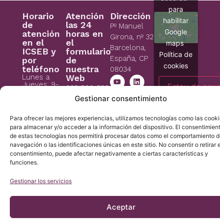
para
Horario
Atención
Dirección
habilitar
de
las 24
Pº Manuel
Google
atención
horas en
Girona, nº 32
en el
el
maps
Barcelona,
ICSEB y
formulario
Política de
España, CP
por
de
cookies
teléfono
nuestra
08034
Lunes a
Web
Jueves: 9-
Estoy de acu
932 800 836
18h (UTC +1)
Gestionar consentimiento
932 066 406
Viernes: 9-
Asesoría
15h (UTC +1)
legal
Para ofrecer las mejores experiencias, utilizamos tecnologías como las cook
Normativa
para almacenar y/o acceder a la información del dispositivo. El consentimien
Sábado y
domingo:
de estas tecnologías nos permitirá procesar datos como el comportamiento 
Jurídica
cerrado
navegación o las identificaciones únicas en este sitio. No consentir o retirar e
Aviso Legal
consentimiento, puede afectar negativamente a ciertas características y
icb@institutchiaribcn.com
Politica de
funciones.
privacidad
Política de
Gestionar los servicios
cookies
Aceptar