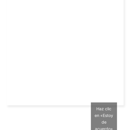
Haz clic
en «Estoy
de
acuerdo»