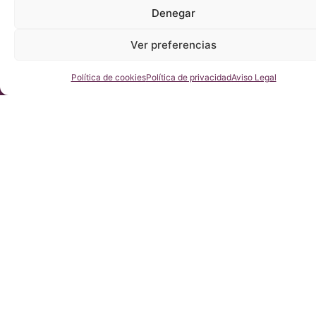
Denegar
Ver preferencias
Consúltenos
Política de cookies
Política de privacidad
Aviso Legal