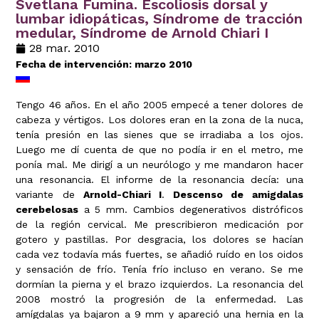
Svetlana Fumina. Escoliosis dorsal y
lumbar idiopáticas, Síndrome de tracción
medular, Síndrome de Arnold Chiari I
28 mar. 2010
Fecha de intervención: marzo 2010
Tengo 46 años. En el año 2005 empecé a tener dolores de
cabeza y vértigos. Los dolores eran en la zona de la nuca,
tenía presión en las sienes que se irradiaba a los ojos.
Luego me dí cuenta de que no podía ir en el metro, me
ponía mal. Me dirigí a un neurólogo y me mandaron hacer
una resonancia. El informe de la resonancia decía: una
variante de
Arnold-Chiari I
.
Descenso de amigdalas
cerebelosas
a 5 mm. Cambios degenerativos distróficos
de la región cervical. Me prescribieron medicación por
gotero y pastillas. Por desgracia, los dolores se hacían
cada vez todavía más fuertes, se añadió ruído en los oidos
y sensación de frío. Tenía frío incluso en verano. Se me
dormían la pierna y el brazo izquierdos. La resonancia del
2008 mostró la progresión de la enfermedad. Las
amígdalas ya bajaron a 9 mm y apareció una hernia en la