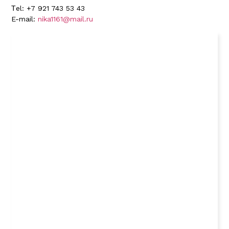
Тel: +7 921 743 53 43
E-mail:
nika1161@mail.ru