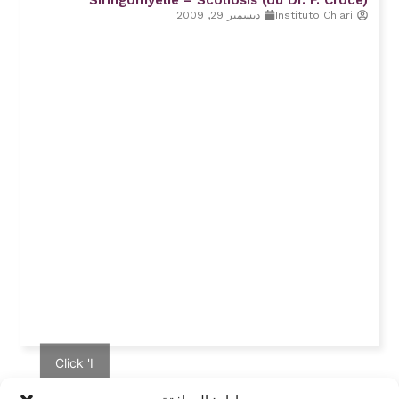
Siringomyélie – Scoliosis (du Dr. F. Crocè)
Instituto Chiari
ديسمبر 29, 2009
Click 'I
agree' to