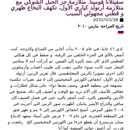
سفيتلانا فومينا. متلازمة جر الحبل الشوكي مع
متلازمة أرنولد كياري الأول، تكهف النخاع ظهري
و قطني مجهولي السبب
28‏/03‏/2010
تاريخ الجراحة: مارس ٢٠١٠
لدي ٤٦ عاما. في عام ٢٠٠٥ بدأت أعاني من الصداع والدوخة. كنت
أشعر بالألم في الجزء الخلفي من الرقبة، و ضغط في كل هيكلي
العظمي الذي كان يمتد تأثيره إلى العينين. ثم أدركت أننه لا يمكنني
التنقل حيث كانت تسوء حالتي. ذهبت إلى طبيب أعصاب وأرسلوني
لكي اجري تصويرا بالرنين المغناطيسي. قال تقرير الرنين: أرنولد
كياري الأول، انخفاض اللوزتين المخيخيتين إلى ٥ مم. تغيرات تنكسية
مشوهة في منطقة العنق. وصف بعدها دواء على شكل قطارات و
عقاقير. للأسف كان آلام تزيد مع الوقت و أضيف إلى ذلك ضجيج في
الأذنين والشعور بالبرد. كنت أشعر بالبرد حتى في فصل الصيف.كان
ساقي والذراع الأيسر ينامان. أظهرت صور الرنين التي أجريت في
٢٠٠٨ تطور المرض، أصبح انخفاض اللوزتين إلى ٩ مم و ظهر فتق
في المنطقة العجزية. في عام ٢٠٠٩ عرض علي أستاذ بمعهد الدماغ
بسان بترسبرج أن يقطع جزءا من اللوزتين المخيخيتين الخ. رفضت و
قررت أن أعيش حياتي المتبقية كما أنا