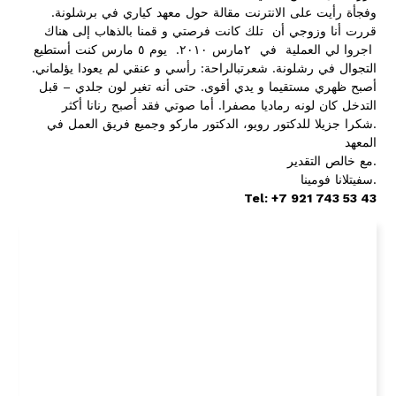
وفجأة رأيت على الانترنت مقالة حول معهد كياري في برشلونة.
قررت أنا وزوجي أن تلك كانت فرصتي و قمنا بالذهاب إلى هناك
اجروا لي العملية في ٢مارس ٢٠١٠. يوم ٥ مارس كنت أستطيع
التجوال في رشلونة. شعرتبالراحة: رأسي و عنقي لم يعودا يؤلماني.
أصبح ظهري مستقيما و يدي أقوى. حتى أنه تغير لون جلدي – قبل
التدخل كان لونه رماديا مصفرا. أما صوتي فقد أصبح رنانا أكثر
.شكرا جزيلا للدكتور رويو، الدكتور ماركو وجميع فريق العمل في
المعهد
.مع خالص التقدير
.سفيتلانا فومينا
Tel: +7 921 743 53 43