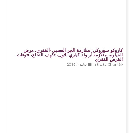
كازوكو سوزوكي: متلازمة الجر العصبي-الفقري. مرض
الفيلوم، متلازمة أرنولد كياري الأول، تكهف النخاع، نتوءات
القرص الفقري
Instituto Chiari
يوليو 1, 2025