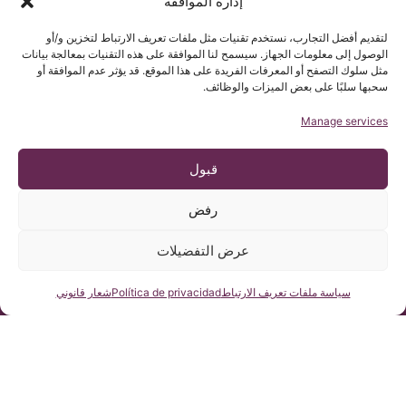
إدارة الموافقة
enable
Google
لتقديم أفضل التجارب، نستخدم تقنيات مثل ملفات تعريف الارتباط لتخزين و/أو
maps
أوقات
رعاية 24
العنوان
الوصول إلى معلومات الجهاز. سيسمح لنا الموافقة على هذه التقنيات بمعالجة بيانات
الإستقبال
ساعة
سياسة
Pº Manuel
مثل سلوك التصفح أو المعرفات الفريدة على هذا الموقع. قد يؤثر عدم الموافقة أو
: من الإثنين
في النموذج
سحبها سلبًا على بعض الميزات والوظائف.
ملفات
Girona, nº 32
إلى الخميس
على موقعنا
تعريف
Barcelona,
على
Manage services
(1+UTC) h18
الارتباط
España, CP
الانترنت
– 9
08034
932 800 836
(1+UTC) h15
I agree
قبول
932 066 406
– 9 : الجمعة
إشعار
السبت و الأحد:
قانوني
رفض
مغلق
اللوائح
icb@institutchiaribcn.com
القانونية
عرض التفضيلات
الإشعار
القانوني
اسألنا
سياسة ملفات تعريف الارتباط
Política de privacidad
شعار قانوني
سياسة ملفات
تعريف الارتباط