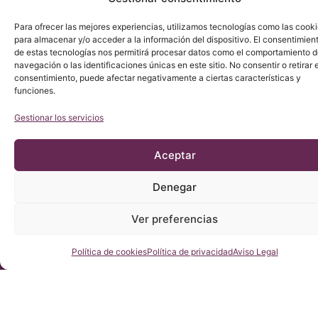
Aviso Legal
icb@institutchiaribcn.com
Politica de
Para ofrecer las mejores experiencias, utilizamos tecnologías como las cook
privacidad
para almacenar y/o acceder a la información del dispositivo. El consentimien
Política de
de estas tecnologías nos permitirá procesar datos como el comportamiento 
navegación o las identificaciones únicas en este sitio. No consentir o retirar e
cookies
consentimiento, puede afectar negativamente a ciertas características y
funciones.
Gestionar los servicios
Aceptar
Denegar
Ver preferencias
Consúltenos
Política de cookies
Política de privacidad
Aviso Legal