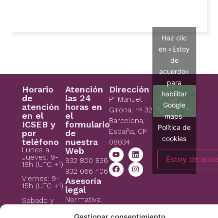
Haz clic
en «Estoy
de
acuerdo»
para
Horario
Atención
Dirección
habilitar
de
las 24
Pº Manuel
Google
atención
horas en
Girona, nº 32
en el
el
maps
Barcelona,
ICSEB y
formulario
Política de
España, CP
por
de
cookies
teléfono
nuestra
08034
Lunes a
Web
Jueves: 9-
Estoy de acu
932 800 836
18h (UTC +1)
932 066 406
Viernes: 9-
Asesoría
15h (UTC +1)
legal
Normativa
Sábado y
domingo:
Jurídica
cerrado
Gestionar consentimiento