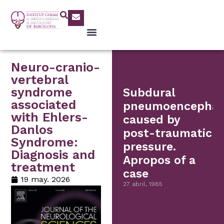
Neuro-cranio-
vertebral
syndrome
Subdural
associated
pneumoencephal
with Ehlers-
caused by
Danlos
post-traumatic
Syndrome:
pressure.
Diagnosis and
Apropos of a
treatment
case
19 may. 2026
27 abril, 1985