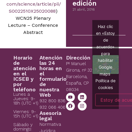
edición
com/science/article/pii/
21 abril, 2016
S0022510X25020088
)
WCN25 Plenary
Lecture – Conference
Haz clic
Abstract
en «Estoy
de
acuerdo»
para
Horario
Atención
Dirección
habilitar
de
las 24
Pº Manuel
Google
atención
horas en
Girona, nº 32
en el
el
maps
Barcelona,
ICSEB y
formulario
Política de
España, CP
por
de
cookies
teléfono
nuestra
08034
Lunes a
Web
Jueves: 9-
Estoy de acu
932 800 836
18h (UTC +1)
932 066 406
Viernes: 9-
Asesoría
15h (UTC +1)
legal
Normativa
Sábado y
domingo:
Jurídica