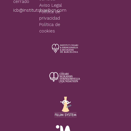
cerrado
Aviso Legal
icb@institutchiaribcn.com
Politica de
privacidad
Política de
cookies