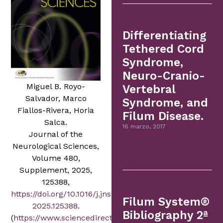
Differentiating
Tethered Cord
Syndrome,
Neuro-Cranio-
Miguel B. Royo-
Vertebral
Salvador, Marco
Syndrome, and
Fiallos-Rivera, Horia
Filum Disease.
Salca.
16 marzo, 2017
Journal of the
Neurological Sciences,
Volume 480,
Supplement, 2025,
125388,
https://doi.org/10.1016/j.jns.
Filum System®
2025.125388
.
Bibliography 2ª
(
https://www.sciencedirect.