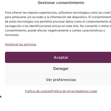
Gestionar consentimiento
© Copyright Institut Chiari 2025
El Institut Chiari & Siringomielia & Escoliosis de Barcelona
Para ofrecer las mejores experiencias, utilizamos tecnologías como las cook
(ICSEB) cumple con lo establecido en el Reglamento UE
2016/679 (RGPD).
para almacenar y/o acceder a la información del dispositivo. El consentimien
de estas tecnologías nos permitirá procesar datos como el comportamiento 
navegación o las identificaciones únicas en este sitio. No consentir o retirar e
consentimiento, puede afectar negativamente a ciertas características y
funciones.
Gestionar los servicios
Aceptar
Denegar
Ver preferencias
Consúltenos
Política de cookies
Política de privacidad
Aviso Legal