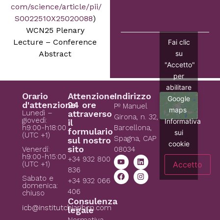
com/science/article/pii/
S0022510X25020088
)
WCN25 Plenary
Lecture – Conference
Fai clic
su
Abstract
"Accetto"
per
abilitare
Orario
Attenzione
Indirizzo
Google
d'attenzione
24 ore
Pº Manuel
maps
Lunedì –
attraverso
Girona, n. 32,
giovedì:
Informativa
il
h9:00-h18:00
Barcellona,
formulario
sui
(UTC +1)
Spagna, CAP
sul nostro
cookie
sito
08034
Venerdí:
h9:00-h15:00
+34 932 800
Accetto
(UTC +1)
836
Sabato e
+34 932 066
domenica:
406
chiuso
Consulenza
icb@institutchiaribcn.com
legale
Normativa