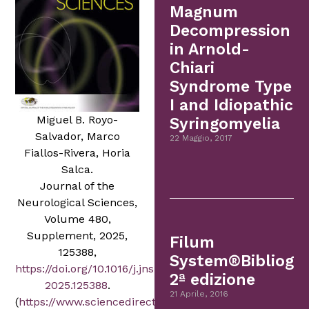
Magnum
Decompression
in Arnold-
Chiari
Syndrome Type
I and Idiopathic
Miguel B. Royo-
Syringomyelia
Salvador, Marco
22 Maggio, 2017
Fiallos-Rivera, Horia
Salca.
Journal of the
Neurological Sciences,
Volume 480,
Supplement, 2025,
Filum
125388,
System®Bibliogr
https://doi.org/10.1016/j.jns.
2ª edizione
2025.125388
.
21 Aprile, 2016
(
https://www.sciencedirect.