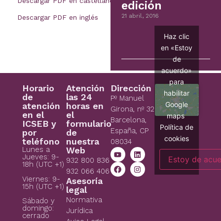
Descargar PDF en castellano
edición
21 abril, 2016
Descargar PDF en inglés
Haz clic
en «Estoy
de
acuerdo»
para
Horario
Atención
Dirección
habilitar
de
las 24
Pº Manuel
Google
atención
horas en
Girona, nº 32
en el
el
maps
Barcelona,
ICSEB y
formulario
Política de
España, CP
por
de
cookies
teléfono
nuestra
08034
Lunes a
Web
Jueves: 9-
Estoy de acu
932 800 836
18h (UTC +1)
932 066 406
Viernes: 9-
Asesoría
15h (UTC +1)
legal
Normativa
Sábado y
domingo:
Jurídica
cerrado