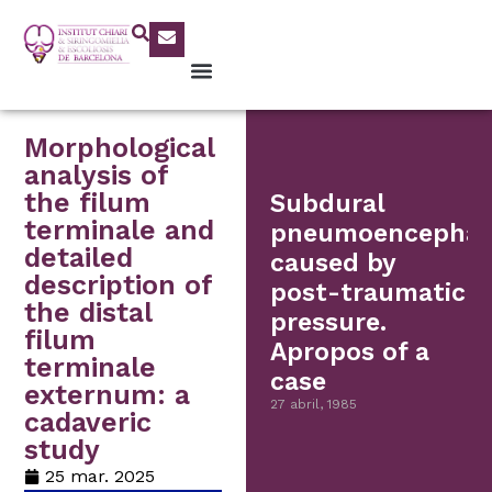
Morphological
analysis of
the filum
Subdural
terminale and
pneumoencephal
detailed
caused by
description of
post-traumatic
the distal
pressure.
filum
Apropos of a
terminale
case
externum: a
27 abril, 1985
cadaveric
study
25 mar. 2025