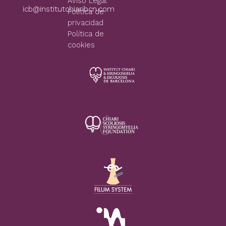
Aviso Legal
icb@institutchiaribcn.com
Politica de
privacidad
Política de
cookies