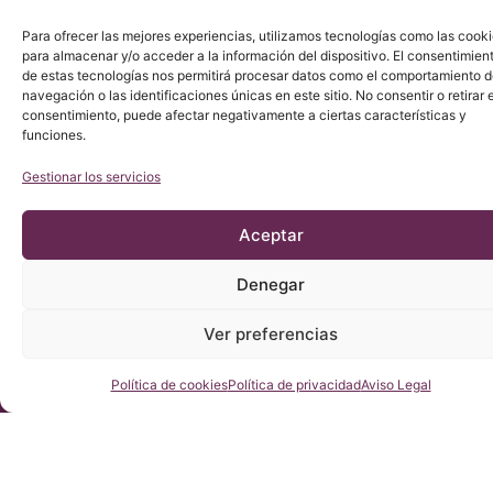
© Copyright Institut Chiari 2025
El Institut Chiari & Siringomielia & Escoliosis de Barcelona
Para ofrecer las mejores experiencias, utilizamos tecnologías como las cook
(ICSEB) cumple con lo establecido en el Reglamento UE
para almacenar y/o acceder a la información del dispositivo. El consentimien
2016/679 (RGPD).
de estas tecnologías nos permitirá procesar datos como el comportamiento 
navegación o las identificaciones únicas en este sitio. No consentir o retirar e
consentimiento, puede afectar negativamente a ciertas características y
funciones.
Gestionar los servicios
Aceptar
Denegar
Ver preferencias
Consúltenos
Política de cookies
Política de privacidad
Aviso Legal