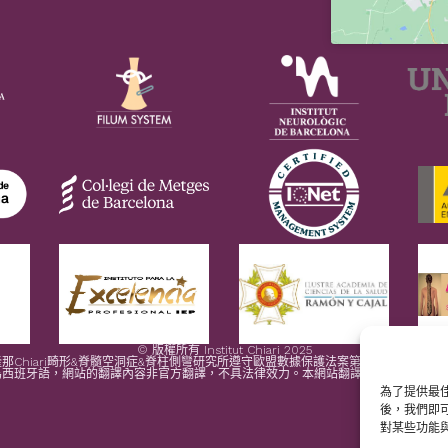
© 版權所有 Institut Chiari 2025
那Chiari畸形&脊髓空洞症&脊柱側彎研究所遵守歐盟數據保護法案第2016/679條（G
為西班牙語，網站的翻譯內容非官方翻譯，不具法律效力。本網站翻譯旨在幫助讀者理
為了提供最佳
後，我們即
對某些功能