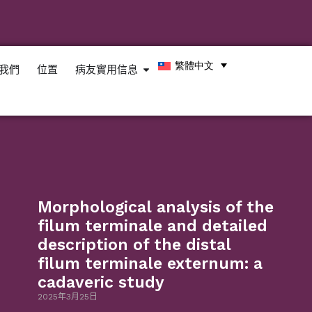
繁體中文
我們
位置
病友實用信息
Morphological analysis of the
filum terminale and detailed
description of the distal
filum terminale externum: a
cadaveric study
2025年3月25日