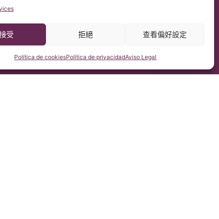
vices
接受
拒絕
查看偏好設定
Política de cookies
Política de privacidad
Aviso Legal