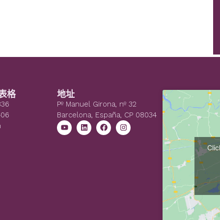
表格
地址
836
Pº Manuel Girona, nº 32
406
Barcelona, España, CP 08034
n
Cli