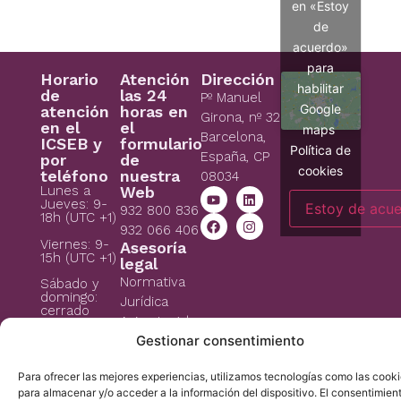
en «Estoy
de
acuerdo»
para
Horario
Atención
Dirección
habilitar
de
las 24
Pº Manuel
Google
atención
horas en
Girona, nº 32
en el
el
maps
Barcelona,
ICSEB y
formulario
Política de
España, CP
por
de
cookies
teléfono
nuestra
08034
Lunes a
Web
Jueves: 9-
Estoy de acu
932 800 836
18h (UTC +1)
932 066 406
Viernes: 9-
Asesoría
15h (UTC +1)
legal
Normativa
Sábado y
domingo:
Jurídica
cerrado
Aviso Legal
icb@institutchiaribcn.com
Gestionar consentimiento
Politica de
privacidad
Para ofrecer las mejores experiencias, utilizamos tecnologías como las cook
Política de
para almacenar y/o acceder a la información del dispositivo. El consentimien
cookies