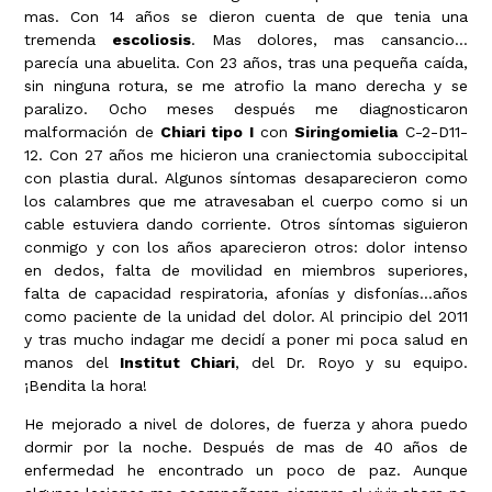
mas. Con 14 años se dieron cuenta de que tenia una
tremenda
escoliosis
. Mas dolores, mas cansancio…
parecía una abuelita. Con 23 años, tras una pequeña caída,
sin ninguna rotura, se me atrofio la mano derecha y se
paralizo. Ocho meses después me diagnosticaron
malformación de
Chiari tipo I
con
Siringomielia
C-2-D11-
12. Con 27 años me hicieron una craniectomia suboccipital
con plastia dural. Algunos síntomas desaparecieron como
los calambres que me atravesaban el cuerpo como si un
cable estuviera dando corriente. Otros síntomas siguieron
conmigo y con los años aparecieron otros: dolor intenso
en dedos, falta de movilidad en miembros superiores,
falta de capacidad respiratoria, afonías y disfonías…años
como paciente de la unidad del dolor. Al principio del 2011
y tras mucho indagar me decidí a poner mi poca salud en
manos del
Institut Chiari
, del Dr. Royo y su equipo.
¡Bendita la hora!
He mejorado a nivel de dolores, de fuerza y ahora puedo
dormir por la noche. Después de mas de 40 años de
enfermedad he encontrado un poco de paz. Aunque