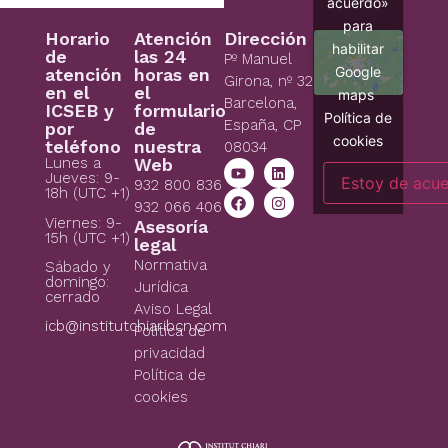
acuerdo»
para
Horario
Atención
Dirección
habilitar
de
las 24
Pº Manuel
Google
atención
horas en
Girona, nº 32
en el
el
maps
Barcelona,
ICSEB y
formulario
Política de
España, CP
por
de
cookies
teléfono
nuestra
08034
Lunes a
Web
Jueves: 9-
Estoy de acu
932 800 836
18h (UTC +1)
932 066 406
Viernes: 9-
Asesoría
15h (UTC +1)
legal
Normativa
Sábado y
domingo:
Jurídica
cerrado
Aviso Legal
icb@institutchiaribcn.com
Politica de
privacidad
Política de
cookies