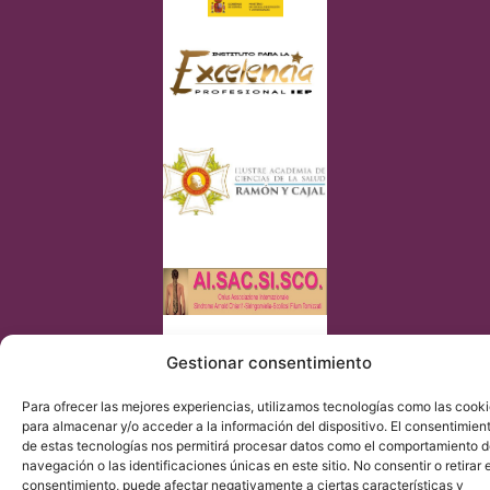
© Copyright Institut Chiari 2025
Gestionar consentimiento
El Institut Chiari & Siringomielia & Escoliosis de Barcelona
(ICSEB) cumple con lo establecido en el Reglamento UE
2016/679 (RGPD).
Para ofrecer las mejores experiencias, utilizamos tecnologías como las cook
para almacenar y/o acceder a la información del dispositivo. El consentimien
de estas tecnologías nos permitirá procesar datos como el comportamiento 
navegación o las identificaciones únicas en este sitio. No consentir o retirar e
consentimiento, puede afectar negativamente a ciertas características y