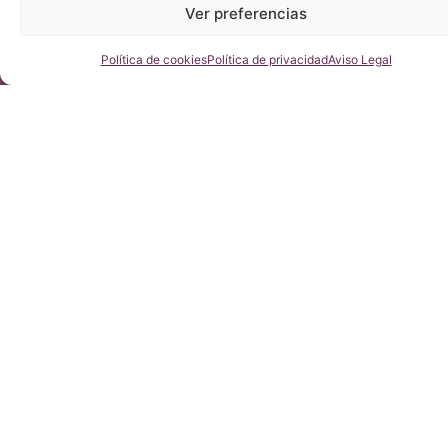
Ver preferencias
Consúltenos
Política de cookies
Política de privacidad
Aviso Legal