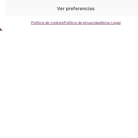
Ver preferencias
Consúltenos
Política de cookies
Política de privacidad
Aviso Legal