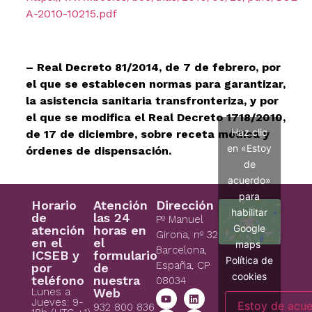
A-2010-10215.pdf
– Real Decreto 81/2014, de 7 de febrero, por
el que se establecen normas para garantizar,
la asistencia sanitaria transfronteriza, y por
el que se modifica el Real Decreto 1718/2010,
Haz clic
de 17 de diciembre, sobre receta médica y
en «Estoy
órdenes de dispensación.
de
acuerdo»
para
Horario
Atención
Dirección
habilitar
de
las 24
Pº Manuel
Google
atención
horas en
Girona, nº 32
en el
el
maps
Barcelona,
ICSEB y
formulario
Política de
España, CP
por
de
cookies
teléfono
nuestra
08034
Lunes a
Web
Jueves: 9-
Estoy de acu
932 800 836