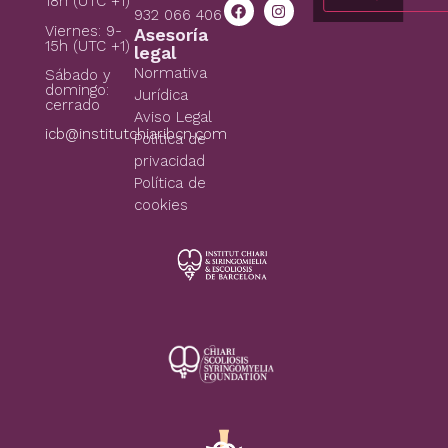
18h (UTC +1)
932 066 406
Viernes: 9-
Asesoría
15h (UTC +1)
legal
Normativa
Sábado y
domingo:
Jurídica
cerrado
Aviso Legal
icb@institutchiaribcn.com
Politica de
privacidad
Política de
cookies