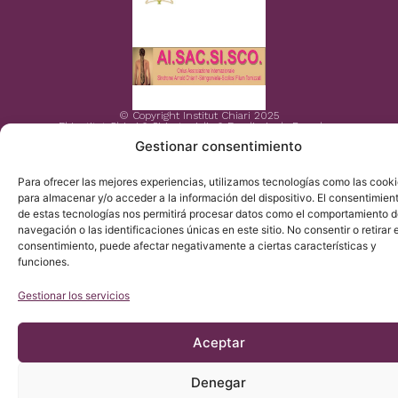
© Copyright Institut Chiari 2025
El Institut Chiari & Siringomielia & Escoliosis de Barcelona
(ICSEB) cumple con lo establecido en el Reglamento UE
Gestionar consentimiento
2016/679 (RGPD).
Para ofrecer las mejores experiencias, utilizamos tecnologías como las cook
para almacenar y/o acceder a la información del dispositivo. El consentimien
de estas tecnologías nos permitirá procesar datos como el comportamiento 
navegación o las identificaciones únicas en este sitio. No consentir o retirar e
consentimiento, puede afectar negativamente a ciertas características y
funciones.
Gestionar los servicios
Aceptar
Denegar