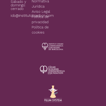
Normativa
Sábado y
domingo:
Jurídica
cerrado
Aviso Legal
icb@institutchiaribcn.com
Politica de
privacidad
Política de
cookies