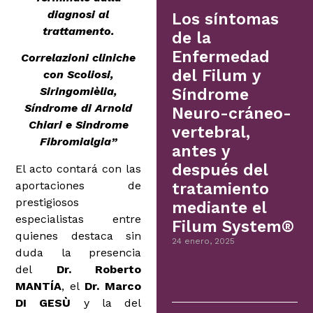
diagnosi al
Los síntomas
trattamento.
de la
Enfermedad
Correlazioni cliniche
del Filum y
con Scoliosi,
Siringomièlia,
Síndrome
Síndrome di Arnold
Neuro-cráneo-
Chiari e Sindrome
vertebral,
Fibromialgia”
antes y
después del
El acto contará con las
aportaciones de
tratamiento
prestigiosos
mediante el
especialistas entre
Filum System®
quienes destaca sin
24 enero, 2025
duda la presencia
del
Dr. Roberto
MANTÍA
, el
Dr. Marco
DI GESÙ
y la del