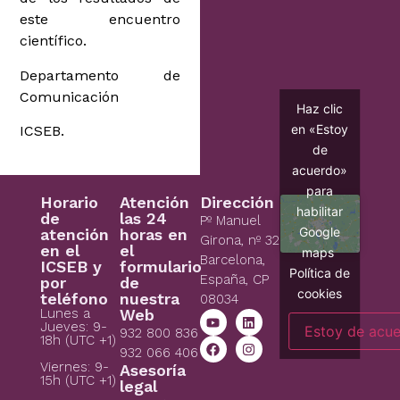
este encuentro
científico.
Departamento de
Comunicación
Haz clic
en «Estoy
ICSEB.
de
acuerdo»
para
Horario
Atención
Dirección
habilitar
de
las 24
Pº Manuel
Google
atención
horas en
Girona, nº 32
en el
el
maps
Barcelona,
ICSEB y
formulario
Política de
España, CP
por
de
cookies
teléfono
nuestra
08034
Lunes a
Web
Jueves: 9-
Estoy de acu
932 800 836
18h (UTC +1)
932 066 406
Viernes: 9-
Asesoría
15h (UTC +1)
legal