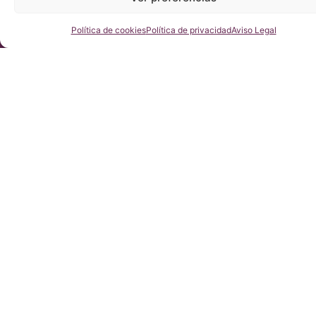
Consúltenos
Política de cookies
Política de privacidad
Aviso Legal