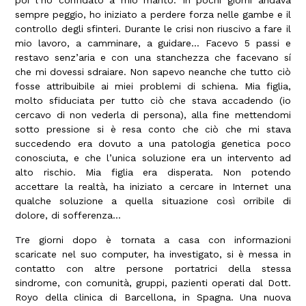
poi l’ho confidato a mio marito. In pochi giorni andava
sempre peggio, ho iniziato a perdere forza nelle gambe e il
controllo degli sfinteri. Durante le crisi non riuscivo a fare il
mio lavoro, a camminare, a guidare… Facevo 5 passi e
restavo senz’aria e con una stanchezza che facevano sí
che mi dovessi sdraiare. Non sapevo neanche che tutto ciò
fosse attribuibile ai miei problemi di schiena. Mia figlia,
molto sfiduciata per tutto ciò che stava accadendo (io
cercavo di non vederla di persona), alla fine mettendomi
sotto pressione si è resa conto che ciò che mi stava
succedendo era dovuto a una patologia genetica poco
conosciuta, e che l’unica soluzione era un intervento ad
alto rischio. Mia figlia era disperata. Non potendo
accettare la realtà, ha iniziato a cercare in Internet una
qualche soluzione a quella situazione così orribile di
dolore, di sofferenza…
Tre giorni dopo è tornata a casa con informazioni
scaricate nel suo computer, ha investigato, si è messa in
contatto con altre persone portatrici della stessa
sindrome, con comunità, gruppi, pazienti operati dal Dott.
Royo della clinica di Barcellona, in Spagna. Una nuova