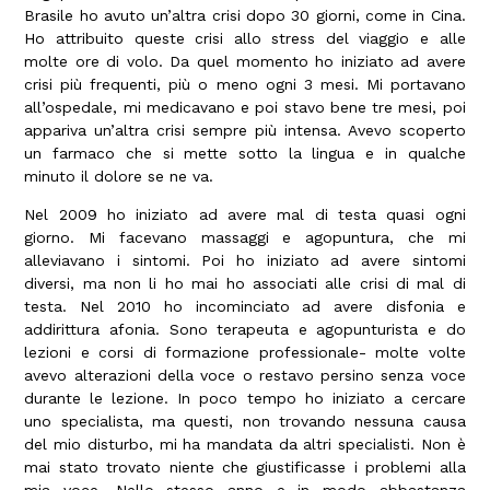
Brasile ho avuto un’altra crisi dopo 30 giorni, come in Cina.
Ho attribuito queste crisi allo stress del viaggio e alle
molte ore di volo. Da quel momento ho iniziato ad avere
crisi più frequenti, più o meno ogni 3 mesi. Mi portavano
all’ospedale, mi medicavano e poi stavo bene tre mesi, poi
appariva un’altra crisi sempre più intensa. Avevo scoperto
un farmaco che si mette sotto la lingua e in qualche
minuto il dolore se ne va.
Nel 2009 ho iniziato ad avere mal di testa quasi ogni
giorno. Mi facevano massaggi e agopuntura, che mi
alleviavano i sintomi. Poi ho iniziato ad avere sintomi
diversi, ma non li ho mai ho associati alle crisi di mal di
testa. Nel 2010 ho incominciato ad avere disfonia e
addirittura afonia. Sono terapeuta e agopunturista e do
lezioni e corsi di formazione professionale- molte volte
avevo alterazioni della voce o restavo persino senza voce
durante le lezione. In poco tempo ho iniziato a cercare
uno specialista, ma questi, non trovando nessuna causa
del mio disturbo, mi ha mandata da altri specialisti. Non è
mai stato trovato niente che giustificasse i problemi alla
mia voce. Nello stesso anno e in modo abbastanza