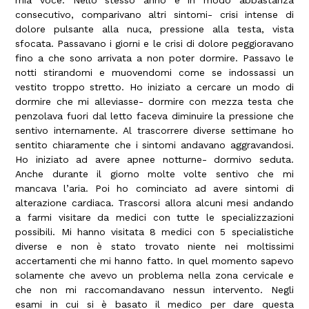
consecutivo, comparivano altri sintomi- crisi intense di
dolore pulsante alla nuca, pressione alla testa, vista
sfocata. Passavano i giorni e le crisi di dolore peggioravano
fino a che sono arrivata a non poter dormire. Passavo le
notti stirandomi e muovendomi come se indossassi un
vestito troppo stretto. Ho iniziato a cercare un modo di
dormire che mi alleviasse- dormire con mezza testa che
penzolava fuori dal letto faceva diminuire la pressione che
sentivo internamente. Al trascorrere diverse settimane ho
sentito chiaramente che i sintomi andavano aggravandosi.
Ho iniziato ad avere apnee notturne- dormivo seduta.
Anche durante il giorno molte volte sentivo che mi
mancava l’aria. Poi ho cominciato ad avere sintomi di
alterazione cardiaca. Trascorsi allora alcuni mesi andando
a farmi visitare da medici con tutte le specializzazioni
possibili. Mi hanno visitata 8 medici con 5 specialistiche
diverse e non è stato trovato niente nei moltissimi
accertamenti che mi hanno fatto. In quel momento sapevo
solamente che avevo un problema nella zona cervicale e
che non mi raccomandavano nessun intervento. Negli
esami in cui si è basato il medico per dare questa