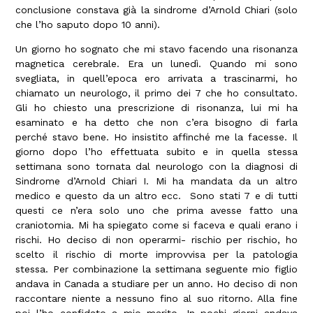
conclusione constava già la sindrome d’Arnold Chiari (solo
che l’ho saputo dopo 10 anni).
Un giorno ho sognato che mi stavo facendo una risonanza
magnetica cerebrale. Era un lunedì. Quando mi sono
svegliata, in quell’epoca ero arrivata a trascinarmi, ho
chiamato un neurologo, il primo dei 7 che ho consultato.
Gli ho chiesto una prescrizione di risonanza, lui mi ha
esaminato e ha detto che non c’era bisogno di farla
perché stavo bene. Ho insistito affinché me la facesse. Il
giorno dopo l’ho effettuata subito e in quella stessa
settimana sono tornata dal neurologo con la diagnosi di
Sindrome d’Arnold Chiari I. Mi ha mandata da un altro
medico e questo da un altro ecc. Sono stati 7 e di tutti
questi ce n’era solo uno che prima avesse fatto una
craniotomia. Mi ha spiegato come si faceva e quali erano i
rischi. Ho deciso di non operarmi- rischio per rischio, ho
scelto il rischio di morte improvvisa per la patologia
stessa. Per combinazione la settimana seguente mio figlio
andava in Canada a studiare per un anno. Ho deciso di non
raccontare niente a nessuno fino al suo ritorno. Alla fine