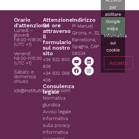
per
abilitare
Orario
Attenzione
Indirizzo
Google
d'attenzione
24 ore
Pº Manuel
maps
Lunedì –
attraverso
Girona, n. 32,
giovedì:
Informativa
il
h9:00-h18:00
Barcellona,
formulario
sui
(UTC +1)
Spagna, CAP
sul nostro
cookie
sito
08034
Venerdí:
h9:00-h15:00
+34 932 800
Accetto
(UTC +1)
836
Sabato e
+34 932 066
domenica:
406
chiuso
Consulenza
icb@institutchiaribcn.com
legale
Normativa
giuridica
Avviso legale
Informativa
sulla privacy
Informativa