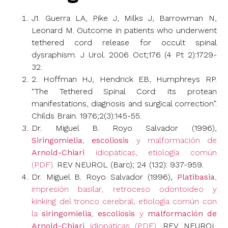
J1. Guerra LA, Pike J, Milks J, Barrowman N,
Leonard M. Outcome in patients who underwent
tethered cord release for occult spinal
dysraphism. J Urol. 2006 Oct;176 (4 Pt 2):1729-
32.
2. Hoffman HJ, Hendrick EB, Humphreys RP.
“The Tethered Spinal Cord: its protean
manifestations, diagnosis and surgical correction”.
Childs Brain. 1976;2(3):145-55.
Dr. Miguel B. Royo Salvador (1996),
Siringomielia
,
escoliosis
y malformación de
Arnold-Chiari
idiopáticas, etiología común
(PDF).
REV NEUROL (Barc); 24 (132): 937-959.
Dr. Miguel B. Royo Salvador (1996),
Platibasia
,
impresión basilar, retroceso odontoideo y
kinking del tronco cerebral, etiología común con
la
siringomielia
,
escoliosis
y
malformación de
Arnold-Chiari
idiopáticas (PDF).
REV NEUROL