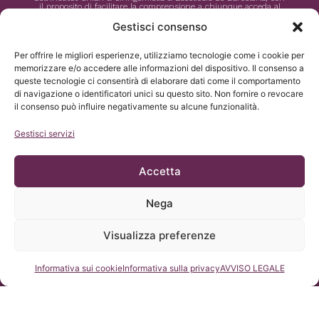
il proposito di facilitare la comprensione a chiunque acceda al
sito.
Gestisci consenso
Per offrire le migliori esperienze, utilizziamo tecnologie come i cookie per
memorizzare e/o accedere alle informazioni del dispositivo. Il consenso a
queste tecnologie ci consentirà di elaborare dati come il comportamento
di navigazione o identificatori unici su questo sito. Non fornire o revocare
il consenso può influire negativamente su alcune funzionalità.
Gestisci servizi
Accetta
Nega
Visualizza preferenze
Consultateci
Informativa sui cookie
Informativa sulla privacy
AVVISO LEGALE