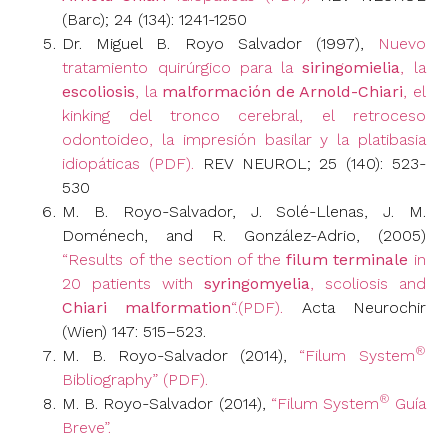
(Barc); 24 (134): 1241-1250
Dr. Miguel B. Royo Salvador (1997),
Nuevo
tratamiento quirúrgico para la
siringomielia
, la
escoliosis
, la
malformación de Arnold-Chiari
, el
kinking del tronco cerebral, el retroceso
odontoideo, la impresión basilar y la platibasia
idiopáticas (PDF).
REV NEUROL; 25 (140): 523-
530
M. B. Royo-Salvador, J. Solé-Llenas, J. M.
Doménech, and R. González-Adrio, (2005)
“Results of the section of the
filum terminale
in
20 patients with
syringomyelia
, scoliosis and
Chiari malformation
“.(PDF).
Acta Neurochir
(Wien) 147: 515–523.
®
M. B. Royo-Salvador (2014),
“Filum System
Bibliography” (PDF).
®
M. B. Royo-Salvador (2014),
“Filum System
Guía
Breve”.