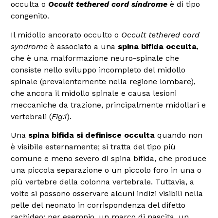
occulta o
Occult tethered cord síndrome
è di tipo
congenito.
Il midollo ancorato occulto o
Occult tethered cord
syndrome
è associato a una
spina bifida occulta
,
che è una malformazione neuro-spinale che
consiste nello sviluppo incompleto del midollo
spinale (prevalentemente nella regione lombare),
che ancora il midollo spinale e causa lesioni
meccaniche da trazione, principalmente midollari e
vertebrali (
Fig.1
).
Una
spina bifida si definisce occulta
quando non
è visibile esternamente; si tratta del tipo più
comune e meno severo di spina bifida, che produce
una piccola separazione o un piccolo foro in una o
più vertebre della colonna vertebrale. Tuttavia, a
volte si possono osservare alcuni indizi visibili nella
pelle del neonato in corrispondenza del difetto
rachideo; per esempio, un marco di nascita, un