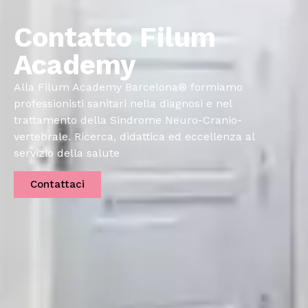
Contatto Filum
Academy
Alla Filum Academy Barcelona® formiamo
professionisti sanitari nella diagnosi e nel
trattamento della Sindrome Neuro-Cranio-
vertebrale. Ricerca, didattica ed eccellenza al
servizio della salute
Contattaci