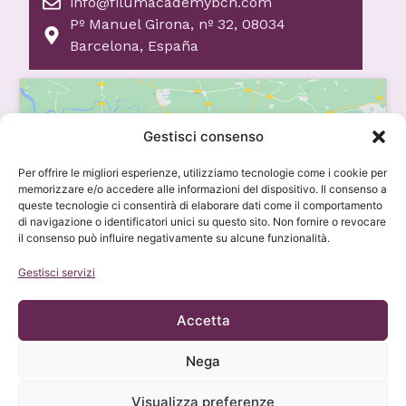
info@filumacademybcn.com
Pº Manuel Girona, nº 32, 08034
Barcelona, España
Gestisci consenso
Fai clic su "Accetto" per abilitare Google
Per offrire le migliori esperienze, utilizziamo tecnologie come i cookie per
maps
memorizzare e/o accedere alle informazioni del dispositivo. Il consenso a
queste tecnologie ci consentirà di elaborare dati come il comportamento
Informativa sui cookie
di navigazione o identificatori unici su questo sito. Non fornire o revocare
il consenso può influire negativamente su alcune funzionalità.
Accetto
Gestisci servizi
Fai clic
su
Accetta
"Accetto"
per
Nega
abilitare
Orario
Attenzione
Indirizzo
Google
Visualizza preferenze
d'attenzione
24 ore