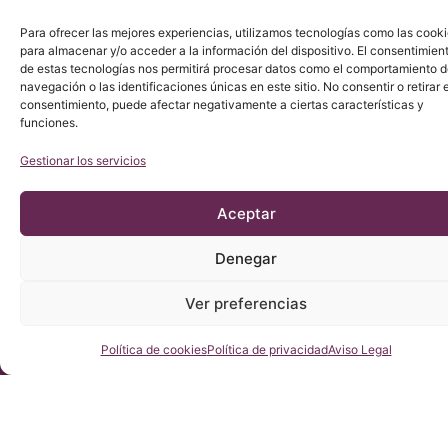
© Copyright Institut Chiari 2025
El Institut Chiari & Siringomielia & Escoliosis de Barcelona
Para ofrecer las mejores experiencias, utilizamos tecnologías como las cook
(ICSEB) cumple con lo establecido en el Reglamento UE
para almacenar y/o acceder a la información del dispositivo. El consentimien
2016/679 (RGPD).
de estas tecnologías nos permitirá procesar datos como el comportamiento 
navegación o las identificaciones únicas en este sitio. No consentir o retirar e
consentimiento, puede afectar negativamente a ciertas características y
funciones.
Gestionar los servicios
Aceptar
Denegar
Ver preferencias
Consúltenos
Política de cookies
Política de privacidad
Aviso Legal