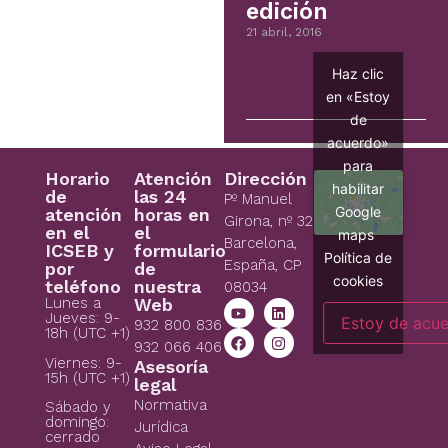
edición
21 abril, 2016
Haz clic
en «Estoy
de
acuerdo»
para
Horario
Atención
Dirección
habilitar
de
las 24
Pº Manuel
Google
atención
horas en
Girona, nº 32
en el
el
maps
Barcelona,
ICSEB y
formulario
Política de
España, CP
por
de
cookies
teléfono
nuestra
08034
Lunes a
Web
Jueves: 9-
Estoy de acu
932 800 836
18h (UTC +1)
932 066 406
Viernes: 9-
Asesoría
15h (UTC +1)
legal
Normativa
Sábado y
domingo:
Jurídica
cerrado