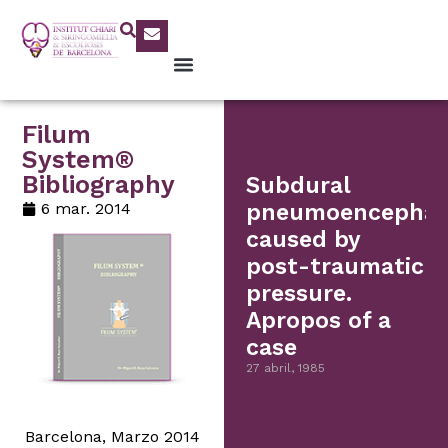
Filum
System®
Bibliography
Subdural
6 mar. 2014
pneumoencephal
caused by
post-traumatic
pressure.
Apropos of a
case
27 abril, 1985
Barcelona, Marzo 2014