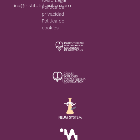
Aviso Legal
icb@institutchiaribcn.com
Politica de
privacidad
Política de
cookies