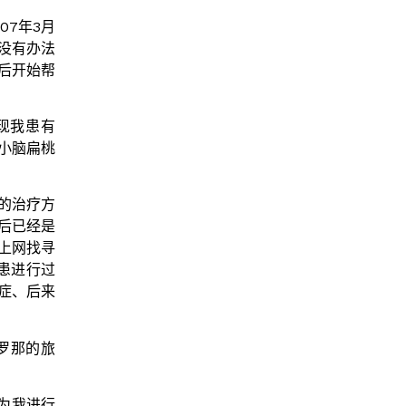
07年3月
没有办法
后开始帮
现我患有
，小脑扁桃
的治疗方
后已经是
上网找寻
病患进行过
症、后来
塞罗那的旅
术为我进行