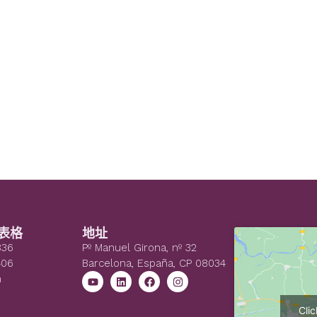
表格
地址
836
Pº Manuel Girona, nº 32
406
Barcelona, España, CP 08034
n
Cli