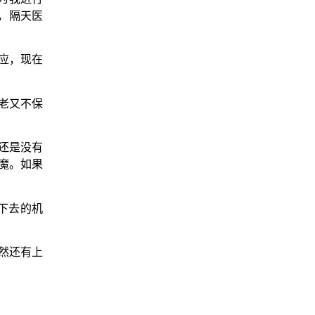
，隔天医
应，现在
老又不保
还是没有
魔。如果
下去的机
当然还有上