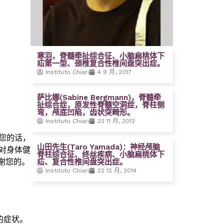
寒羽，脊髓牵扯综合征、小脑扁桃体下
疝第一型、颈椎复合性椎间盘突出症。
Instituto Chiari
4 9 月, 2017
萨比娜(Sabine Bergmann)，脊髓牵
扯综合症，原发性脊髓空洞症，脊柱侧
弯，颅底凹陷，齿状突畸形。
Instituto Chiari
22 11 月, 2012
您的话，
山田先生(Taro Yamada)：神经颅脑
对身体健
脊柱综合征、终丝疾病、小脑扁桃体下
谢您的。
疝、复合性椎间盘突出症。
Instituto Chiari
22 12 月, 2014
的症状。