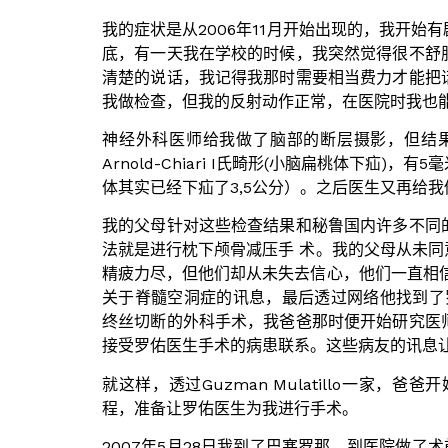
我的症状是从2006年11月开始出现的，我开始
底，有一天我在学校的时候，我突然觉得很不舒
清楚的说话，我记得我那时需要相当费力才能把
我做检查，但我的反射动作正常，在医院时我也
神经外科医师给我做了脑部的断层摄影，但结
Arnold-Chiari I氏畸形(小脑扁桃体下
体其实已经下疝了3,5公分）。之后医生又再给
我的父母针对这些检查结果和秘鲁国内许多不同
法就是进行枕下颅骨减压手 术。我的父母从未
精疲力尽，但他们却从未失去信心，他们一直相
关于脊髓空洞症的讯息，最后透过网络他找到了罗佑医生(
终丝切断的外科手术，我爸爸那时便开始研究医
接受罗佑医生手术的病患联系。这些病友的讯息
就这样，透过Guzman Mulatillo一
程，准备让罗佑医生为我进行手术。
2007年5月28日我到了巴塞罗那，到医院做了