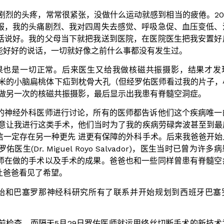
有剧烈的头疼，常常很紧张，没做什么运动就感到相当的疲倦。20
服，我的头痛剧烈、我对四周失去感觉、呼吸急促、血压变低、
话说好。我的父母当下就把我送到医院，在医院医生把我安置好
能好好的说话，一切就好像之前什么事都没有发生过。
果也是一切正常。后来医生又给我做核磁共振摄影，结果才发
疝)，有5毫米的小脑扁桃体下疝到枕骨大孔（但经罗佑医师看过我的片子
我做另一次的核磁共振摄影，最后显示出我患有脊髓空洞症。
的神经外科医师进行讨论，所有的医师都告诉他们这个疾病唯一
同意让我进行这类手术，他们当时为了我的疾病劳碌奔波甚至到最
信一定存在另一种更先 进更有保障的外科手术。后来我爸爸开始
Dr. Miguel Royo Salvador)，医生当时已曾为许多
师在做的手术以及手术的成果。爸爸也和一些同样曾患有脊髓空
让爸爸看见了希望。
家，爸爸开始和巴塞罗那神经科研究所有了联系并开始规划到西班牙巴
术前检查，而隔天5月29日罗佑医师就运用终丝切断手术的新技