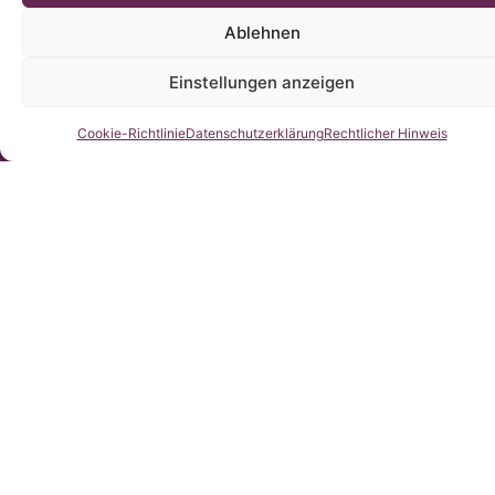
Ablehnen
Einstellungen anzeigen
Kontaktieren Sie uns
Cookie-Richtlinie
Datenschutzerklärung
Rechtlicher Hinweis