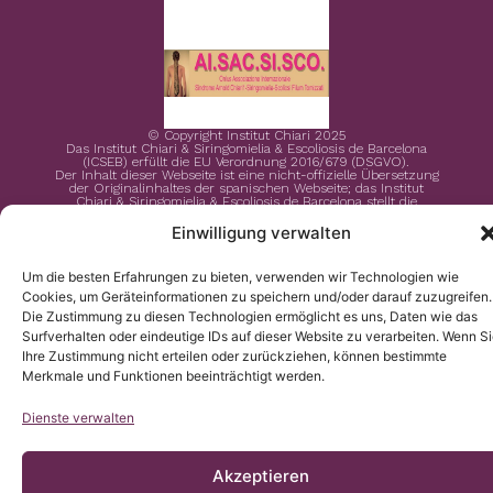
© Copyright Institut Chiari 2025
Das Institut Chiari & Siringomielia & Escoliosis de Barcelona
(ICSEB) erfüllt die EU Verordnung 2016/679 (DSGVO).
Der Inhalt dieser Webseite ist eine nicht-offizielle Übersetzung
der Originalinhaltes der spanischen Webseite; das Institut
Chiari & Siringomielia & Escoliosis de Barcelona stellt die
Übersetzung zur Verfügung, um allen Nutzern der Webseite ein
besseres Verständnis zu ermöglichen.
Einwilligung verwalten
Um die besten Erfahrungen zu bieten, verwenden wir Technologien wie
Cookies, um Geräteinformationen zu speichern und/oder darauf zuzugreifen.
Die Zustimmung zu diesen Technologien ermöglicht es uns, Daten wie das
Surfverhalten oder eindeutige IDs auf dieser Website zu verarbeiten. Wenn S
Ihre Zustimmung nicht erteilen oder zurückziehen, können bestimmte
Merkmale und Funktionen beeinträchtigt werden.
Dienste verwalten
Akzeptieren