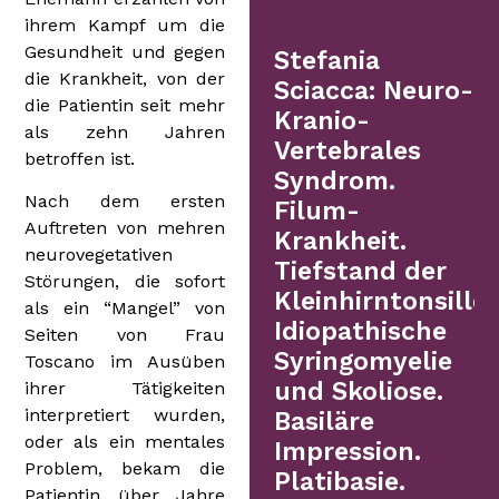
ihrem Kampf um die
Gesundheit und gegen
Stefania
die Krankheit, von der
Sciacca: Neuro-
die Patientin seit mehr
Kranio-
als zehn Jahren
Vertebrales
betroffen ist.
Syndrom.
Nach dem ersten
Filum-
Auftreten von mehren
Krankheit.
neurovegetativen
Tiefstand der
Störungen, die sofort
Kleinhirntonsillen
als ein “Mangel” von
Idiopathische
Seiten von Frau
Syringomyelie
Toscano im Ausüben
und Skoliose.
ihrer Tätigkeiten
interpretiert wurden,
Basiläre
oder als ein mentales
Impression.
Problem, bekam die
Platibasie.
Patientin über Jahre