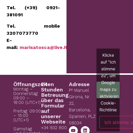
Tel. (+39) 0921-
381091
Tel. mobile
3207073770
E-
mail:
marisatosca@live.it
Klicke
auf "Ich
stimme
zu", um
Google
Öffnungszeiten
24
Adresse
Montag –
Stunden
maps zu
Pº Manuel
Donnerstag:
Betreuung
aktivieren
Girona, Nr.
09:00 –
über das
18:00 (UTC+1)
Cookie-
32,
Formular
Richtlinie
Barcelona,
auf
Freitag: 09:00
– 15:00
unserer
Spanien, PLZ
(UTC+1)
Webseite
Ich stimme 
08034
+34 932 800
Samstag