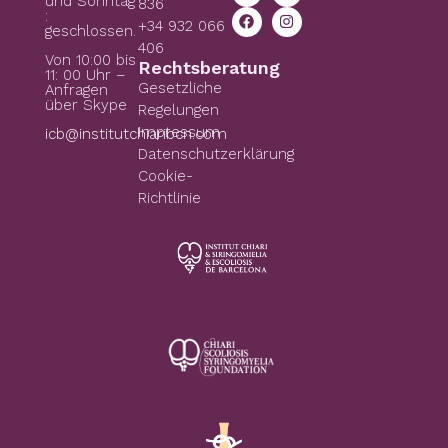
und Sonntag
836
:
+34 932 066
geschlossen.
406
Von 10:00 bis
Rechtsberatung
11: 00 Uhr –
Gesetzliche
Anfragen
über Skype
Regelungen
Impressum
icb@institutchiaribcn.com
Datenschutzerklärung
Cookie-
Richtlinie