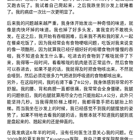
又跑去玩了。我试着自己爬起来，之后我跌坐到沙发上就睡着
了。我的病症一次比一次更明显了。
后来我的问题越来越严重，我身体开始发出一种奇怪的味道，就
像是肉快坏掉的味道。我也掉了好多头发，害我变的不敢梳头
发。在这之后，我开始有吞咽困难，后来我不再和我的家人一起
在餐桌吃饭了，因为我经常会有食物哽咽问题，吃饭对我来说变
的像一项酷刑，因为就算我已经仔细好好的咀嚼食物并慢慢的吞
咽，我不知道会发生什么事。吃进去的食物到了喉咙就停了下
来，我得等一段时间，看看喉咙的肌肉是否正常运作，然后食物
可以吞进去，如果不是的话，我就得及时把食物咳出来，不然就
会噎到，然后必须花很多力气把进到呼吸道的食物都咳出来。
另外，在这段时间，我的右肾下垂了8公分，我身体感到非常的不
舒服。我的腰、背和肩膀一直都很痛，我常常会全身僵硬。我腿
的问题依旧，我的右腿就算用尽全力也只能抬起3,4公分，此外只
能坚持几秒。当我得爬阶梯上楼时，我都得靠手把右腿抬上阶
梯。而当我坐在沙发上的时候，我已经感觉不到我的腿摆放的姿
势了，如果不特地去看我的腿的话，我根本就不知道我的腿到底
是盘起来的、翘起来的还是伸直的。
在我发病这6年半的时间，没有任何医生注意关心我的问题。在
2009年的夏天我到了Kuvatova医院，我自己要求医院帮我做一