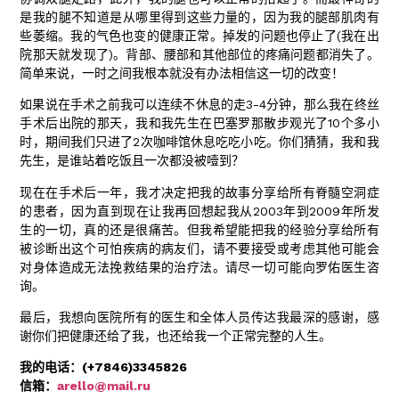
是我的腿不知道是从哪里得到这些力量的，因为我的腿部肌肉有
些萎缩。我的气色也变的健康正常。掉发的问题也停止了(我在出
院那天就发现了)。背部、腰部和其他部位的疼痛问题都消失了。
简单来说，一时之间我根本就没有办法相信这一切的改变！
如果说在手术之前我可以连续不休息的走3-4分钟，那么我在终丝
手术后出院的那天，我和我先生在巴塞罗那散步观光了10个多小
时，期间我们只进了2次咖啡馆休息吃吃小吃。你们猜猜，我和我
先生，是谁站着吃饭且一次都没被噎到？
现在在手术后一年，我才决定把我的故事分享给所有脊髓空洞症
的患者，因为直到现在让我再回想起我从2003年到2009年所发
生的一切，真的还是很痛苦。但我希望能把我的经验分享给所有
被诊断出这个可怕疾病的病友们，请不要接受或考虑其他可能会
对身体造成无法挽救结果的治疗法。请尽一切可能向罗佑医生咨
询。
最后，我想向医院所有的医生和全体人员传达我最深的感谢，感
谢你们把健康还给了我，也还给我一个正常完整的人生。
我的电话：(+7846)3345826
信箱：
arello@mail.ru