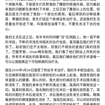
个核磁共振，于是医生们先帮我拍了腰部的核磁共振，因为看起
来我的问题都在身体的下半部，之后又拍了腰部以上的位置，但
最后医生只收取了我拍一个部位的费用。最后得到的诊断结果
是：脊髓空洞症。医生们说这个疾病没有治疗法，还说我的生活
质量会开始走下坡，叫我得加油撑下去，不要失去活下去的信
心。
我的丈夫在这之后，有半年的时间都”活”在网路上，他一直不断
的寻找，不断的寻找任何相关的治疗信息，直到最后我们终于找
到了。起初我们还不太相信，但我们不相信的是我们真的找到
了。巴塞罗那，Chiari畸形医院。我们看了他们网站上所有的信
息，所有手术病友的故事经验。最后我们确信他们的手术是唯一
可以让我脱离这个可怕疾病的治疗法。
我在2010年1月26日接受了终丝手术治疗，我的手术相当成功，因
为在麻醉苏醒后我就可以很轻松的从病床上起身。我感觉我的身
体是那么的健康，那么的好。我大部分的病症在手术后隔天都立
即消失了，而我的身体也不断的涌出力量，我真的不敢相信这一
切。我真的很高兴。我右眼的视力在术后一星期内就恢复了。耳
鸣的问题在手术后就消失了。术后我再也没有发生过晕眩。眼睛
看颜色时的眼球震颤也消失 了。我现在起床后，可以好好的控制
协调双腿走路，此外，我的腿也可以正常的抬起了。而最神奇的