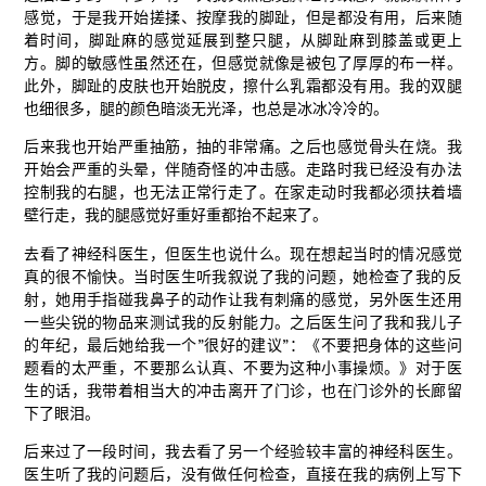
感觉，于是我开始搓揉、按摩我的脚趾，但是都没有用，后来随
着时间，脚趾麻的感觉延展到整只腿，从脚趾麻到膝盖或更上
方。脚的敏感性虽然还在，但感觉就像是被包了厚厚的布一样。
此外，脚趾的皮肤也开始脱皮，擦什么乳霜都没有用。我的双腿
也细很多，腿的颜色暗淡无光泽，也总是冰冰冷冷的。
后来我也开始严重抽筋，抽的非常痛。之后也感觉骨头在烧。我
开始会严重的头晕，伴随奇怪的冲击感。走路时我已经没有办法
控制我的右腿，也无法正常行走了。在家走动时我都必须扶着墙
壁行走，我的腿感觉好重好重都抬不起来了。
去看了神经科医生，但医生也说什么。现在想起当时的情况感觉
真的很不愉快。当时医生听我叙说了我的问题，她检查了我的反
射，她用手指碰我鼻子的动作让我有刺痛的感觉，另外医生还用
一些尖锐的物品来测试我的反射能力。之后医生问了我和我儿子
的年纪，最后她给我一个”很好的建议”：《不要把身体的这些问
题看的太严重，不要那么认真、不要为这种小事操烦。》对于医
生的话，我带着相当大的冲击离开了门诊，也在门诊外的长廊留
下了眼泪。
后来过了一段时间，我去看了另一个经验较丰富的神经科医生。
医生听了我的问题后，没有做任何检查，直接在我的病例上写下