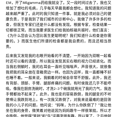
EM，开了Milgamma药给我就没了。又一段时间过去了，我也又
增加了想吐的毛病，几乎每天早晨我都会想吐。我知道我的问题
越来越严重了。此时的我只知道一件事，就是我必须对自己的健
康负责，于是我到了我们城市的诊断中心，我做了许多许多的检
查，但医生专家们还是什么都没有发现。根据专家，检查结果一
切都很正常。而当我要求医生们给我拍核磁共振时，他们直言：
《为什么您会认为您比医生更聪明呢？我们知道什么检查是你需
要的。》而医生他们所谓的检查都是我自费的，而且还相当昂
贵。
后来我又发现我的右眼开始看的不清楚，一开始因为双眼一起看
时还可以看的清楚，所以我没发现其实右眼的视力已经退化。而
当我右侧躺时，我的右耳会一直听见嗡嗡声，声音很大，就很像
我把我的耳朵放在音箱旁边一样。也因为这样，我一直都睡不好
也睡不着。一般来说，我躺着的时候会非常不舒服。此外，我还
有背部、颈部、手臂、腿部疼痛的问题，有时侯我还几乎不能呼
吸。像我在厨房洗碗时，才洗2-3个碗我就用光了我的力气，我连
手臂都抬不起来了。此外，我也变的容易跌倒，我的腿变的不听
使唤让我跌到地上。有一次我又跌倒了，对我来说最难的是回答
我的小儿子的问题，他问说：”妈咪，为什么你跌倒了？”我让他
坐在我的身旁，微笑着对他说因为妈妈跟牛一样很笨拙，所以才
会跌倒。他觉得”笨拙”和”牛”这两字很有趣，所以笑了，之后他就