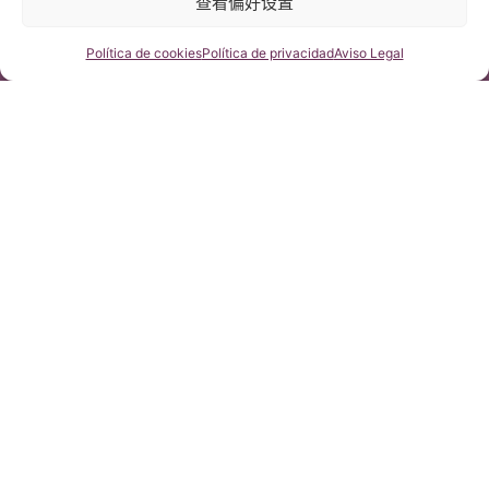
查看偏好设置
咨询我们
Política de cookies
Política de privacidad
Aviso Legal
寒羽，脊髓牵扯综合征、小脑扁桃体下疝第一型、颈椎复
合性椎间盘突出症。
Instituto Chiari
4 9 月, 2017