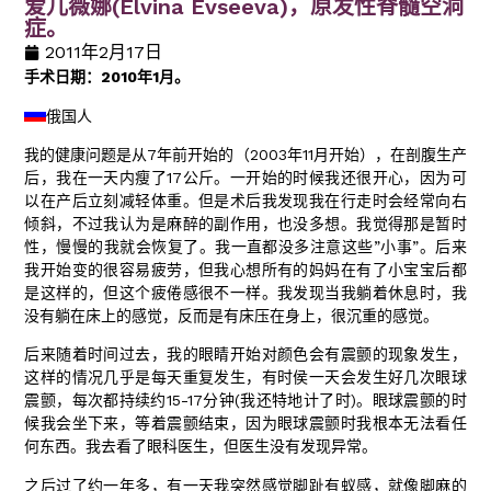
爱儿薇娜(Elvina Evseeva)，原发性脊髓空洞
症。
2011年2月17日
手术日期：2010年1月。
俄国人
我的健康问题是从7年前开始的（2003年11月开始），在剖腹生产
后，我在一天内瘦了17公斤。一开始的时候我还很开心，因为可
以在产后立刻减轻体重。但是术后我发现我在行走时会经常向右
倾斜，不过我认为是麻醉的副作用，也没多想。我觉得那是暂时
性，慢慢的我就会恢复了。我一直都没多注意这些”小事”。后来
我开始变的很容易疲劳，但我心想所有的妈妈在有了小宝宝后都
是这样的，但这个疲倦感很不一样。我发现当我躺着休息时，我
没有躺在床上的感觉，反而是有床压在身上，很沉重的感觉。
后来随着时间过去，我的眼睛开始对颜色会有震颤的现象发生，
这样的情况几乎是每天重复发生，有时侯一天会发生好几次眼球
震颤，每次都持续约15-17分钟(我还特地计了时)。眼球震颤的时
候我会坐下来，等着震颤结束，因为眼球震颤时我根本无法看任
何东西。我去看了眼科医生，但医生没有发现异常。
之后过了约一年多，有一天我突然感觉脚趾有蚁感，就像脚麻的