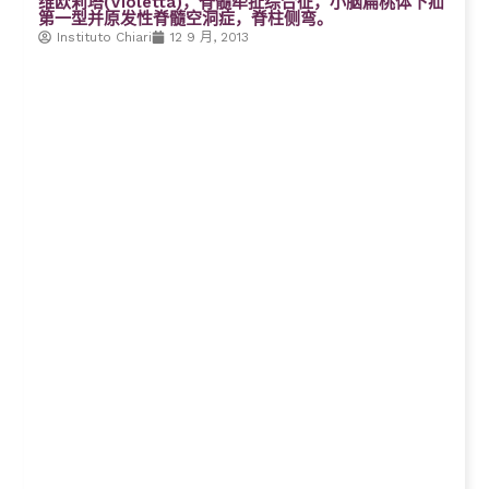
维欧莉塔(Violetta)，脊髓牵扯综合征，小脑扁桃体下疝
第一型并原发性脊髓空洞症，脊柱侧弯。
Instituto Chiari
12 9 月, 2013