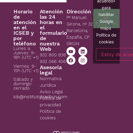
acuerdo»
para
Horario
Atención
Dirección
habilitar
de
las 24
Pº Manuel
Google
atención
horas en
Girona, nº 32
en el
el
maps
Barcelona,
ICSEB y
formulario
Política de
España, CP
por
de
cookies
teléfono
nuestra
08034
Lunes a
Web
Jueves: 9-
Estoy de acu
932 800 836
18h (UTC +1)
932 066 406
Viernes: 9-
Asesoría
15h (UTC +1)
legal
Normativa
Sábado y
domingo:
Jurídica
cerrado
Aviso Legal
icb@institutchiaribcn.com
Politica de
privacidad
Política de
cookies