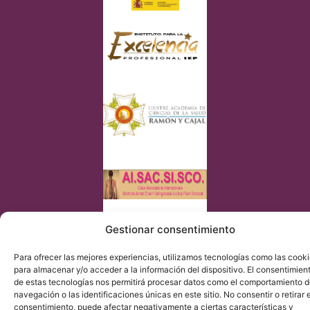
© Copyright Institut Chiari 2025
Gestionar consentimiento
El Institut Chiari & Siringomielia & Escoliosis de Barcelona
(ICSEB) cumple con lo establecido en el Reglamento UE
2016/679 (RGPD).
Para ofrecer las mejores experiencias, utilizamos tecnologías como las cook
para almacenar y/o acceder a la información del dispositivo. El consentimien
de estas tecnologías nos permitirá procesar datos como el comportamiento 
navegación o las identificaciones únicas en este sitio. No consentir o retirar e
consentimiento, puede afectar negativamente a ciertas características y