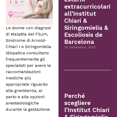
extracurricolari
all’Institut
Chiari &
Siringomielia &
Le donne con diagnosi
Escoliosis de
di Malattia del Filum,
Sindrome di Arnold-
Barcelona
Chiari I e Siringomielia
05 Settembre, 2025
idiopatica consultano
frequentemente gli
specialisti per avere le
raccomandazioni
mediche più
appropriate riguardo
alla gravidanza, al
Perché
parto e alle opzioni
scegliere
anestesiologiche
l’Institut Chiari
durante la gestazione.