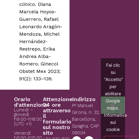
clinico.
Diana
Marcela Hoyos-
Guerrero, Rafael
Leonardo Aragón-
Mendoza, Michel
Hernández-
Restrepo, Erika
Andrea Alba-
Romero. Ginecol
Fai clic
Obstet Mex 2023;
su
91(2): 133–139.
"Accetto"
per
abilitare
Orario
Attenzione
Indirizzo
Google
d'attenzione
24 ore
Pº Manuel
maps
Lunedì –
attraverso
Girona, n. 32,
giovedì:
Informativa
il
h9:00-h18:00
Barcellona,
formulario
sui
(UTC +1)
Spagna, CAP
sul nostro
cookie
sito
08034
Venerdí:
h9:00-h15:00