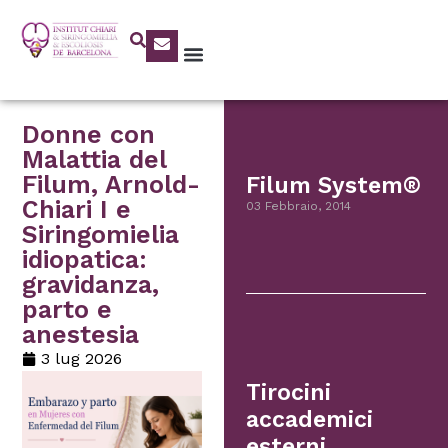
Donne con
Malattia del
Filum, Arnold-
Filum System®
Chiari I e
03 Febbraio, 2014
Siringomielia
idiopatica:
gravidanza,
parto e
anestesia
3 lug 2026
Tirocini
accademici
esterni