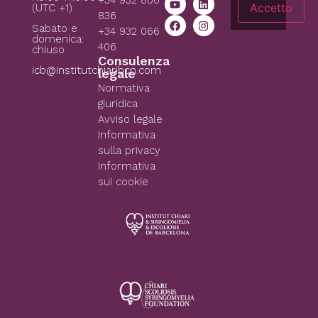
+34 932 800
Accetto
(UTC +1)
836
Sabato e
+34 932 066
domenica:
406
chiuso
Consulenza
icb@institutchiaribcn.com
legale
Normativa
giuridica
Avviso legale
Informativa
sulla privacy
Informativa
sui cookie