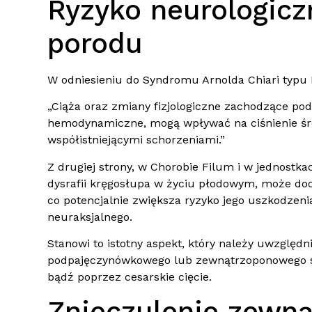
Ryzyko neurologiczn
porodu
W odniesieniu do Syndromu Arnolda Chiari typu I 
„Ciąża oraz zmiany fizjologiczne zachodzące po
hemodynamiczne, mogą wpływać na ciśnienie śró
współistniejącymi schorzeniami.”
Z drugiej strony, w Chorobie Filum i w jednost
dysrafii kręgosłupa w życiu płodowym, może doch
co potencjalnie zwiększa ryzyko jego uszkodzen
neuraksjalnego.
Stanowi to istotny aspekt, który należy uwzględ
podpajęczynówkowego lub zewnątrzoponowego s
bądź poprzez cesarskie cięcie.
Znieczulenie zewn