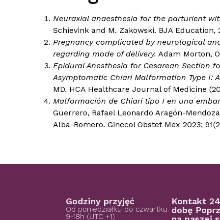
Neuraxial anaesthesia for the parturient wit
Schievink and M. Zakowski. BJA Education, 2
Pregnancy complicated by neurological and
regarding mode of delivery.
Adam Morton, Obst
Epidural Anesthesia for Cesarean Section f
Asymptomatic Chiari Malformation Type I: A
MD. HCA Healthcare Journal of Medicine (202
Malformación de Chiari tipo I en una emba
Guerrero, Rafael Leonardo Aragón-Mendoza,
Alba-Romero. Ginecol Obstet Mex 2023; 91(2)
Godziny przyjęć
Kontakt 24
Od poniedziałku do czwartku:
dobę Poprz
9-18h (UTC +1)
na naszej s