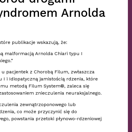
Syndromem Arnolda
tóre publikacje wskazują, że:
ą malformacją Arnolda Chiari typu I
iego.”
e u pacjentek z Chorobą Filum, zwłaszcza
I i Idiopatyczną jamistością rdzenia, które
nemu metodą Filum System®, zaleca się
zastosowaniem znieczulenia neuraksjalnego.
eczulenia zewnątrzoponowego lub
zenia, co może przyczynić się do
ego, powstania przetoki płynowo-rdzeniowej