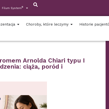
®
Filum System
zentacja
Choroby, które leczymy
Historie pacjen
romem Arnolda Chiari typu I
dzenia: ciąża, poród i