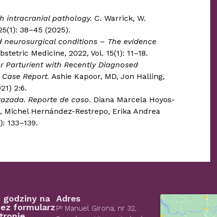
h intracranial pathology.
C. Warrick, W.
5(1): 38–45 (2025).
 neurosurgical conditions – The evidence
etric Medicine, 2022, Vol. 15(1): 11–18.
or Parturient with Recently Diagnosed
 Case Report.
Ashie Kapoor, MD, Jon Halling,
1) 2:6.
razada. Reporte de caso.
Diana Marcela Hoyos-
 Michel Hernández-Restrepo, Erika Andrea
: 133–139.
 godziny na
Adres
ez formularz
Pº Manuel Girona, nr 32,
tronie