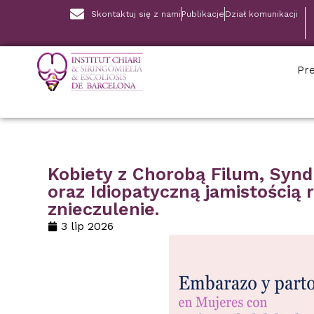
Skontaktuj się z nami
Publikacje
Dział komunikacji
Pre
Kobiety z Chorobą Filum, Synd
oraz Idiopatyczną jamistością r
znieczulenie.
3 lip 2026