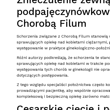
podpajęczynówkowe
Chorobą Filum
Schorzenia związane z Chorobą Filum stanowią w
sprawujących opiekę nad kobietami ciężarnymi, 
występowanie w praktyce ginekologiczno-położni
Różni autorzy podkreślają, że schorzenia te sta
sprawujących opiekę nad kobietami w trakcie po
występowania tych chorób w ginekologii nie opr
dotyczących postępowania.
Z tego względu specjaliści położnictwa często k
prowadzącymi pacjentkę, aby wspólnie opracow
kompleksową i bezpieczną opiekę zarówno matce,
Cesarskie cięcie i 