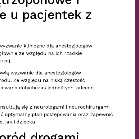
 u pacjentek z
yzwanie kliniczne dla anestezjologów
głównie ze względu na ich rzadkie
czej.
nowią wyzwanie dla anestezjologów
rodu. Ze względu na niską częstość
acowano dotychczas jednolitych zaleceń
onsultują się z neurologami i neurochirurgami
ać optymalny plan postępowania oraz zapewnić
 jak i dziecku.
poród drogami