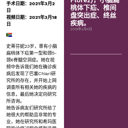
Flórez)，小脑扁
手术日期：2021年3月2
桃体下疝、椎间
日
盘突出症、终丝
视频日期：2021年3月18
疾病。
日
2019年2月4日
史蒂芬妮23岁，患有小脑
扁桃体下疝第一型和颈5-
颈6脊髓空洞症。她在视
频中告诉我们她在确诊疾
病后发现了巴塞Chiari研
究所的存在，并开始上网
调查所有相关她的疾病的
信息，最后她决定向研究
所咨询。
她告诉病友们研究所给了
她很大的帮助且非常的专
业，她在研究所和希玛医