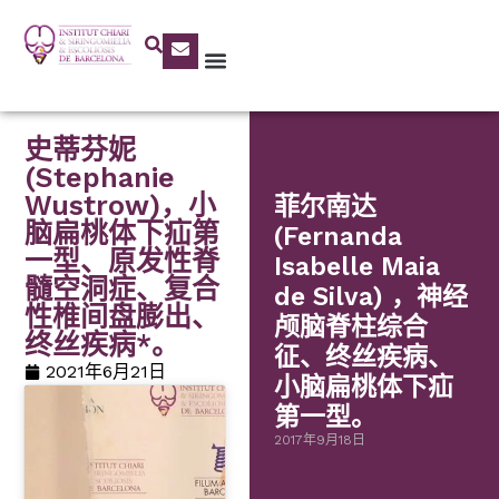
史蒂芬妮
(Stephanie
Wustrow)，小
菲尔南达
脑扁桃体下疝第
(Fernanda
一型、原发性脊
Isabelle Maia
髓空洞症、复合
de Silva) ，神经
性椎间盘膨出、
颅脑脊柱综合
终丝疾病*。
征、终丝疾病、
2021年6月21日
小脑扁桃体下疝
第一型。
2017年9月18日