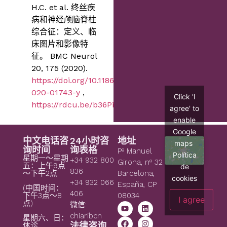
H.C. et al. 终丝疾
病和神经颅脑脊柱
综合征：定义、临
床图片和影像特
征。 BMC Neurol
20, 175 (2020).
https://doi.org/10.1186/s12883-
020-01743-y
,
Click 'I
https://rdcu.be/b36Pi
agree' to
enable
Google
中文电话咨
24小时咨
地址
maps
询时间
询表格
Pº Manuel
Política
星期一～星期
+34 932 800
Girona, nº 32
五：上午9点
de
836
～下午2点
Barcelona,
cookies
+34 932 066
España, CP
(中国时间：
406
08034
下午3点～8
I agree
点)
微信:
chiaribcn
星期六、日：
法律咨询
休诊