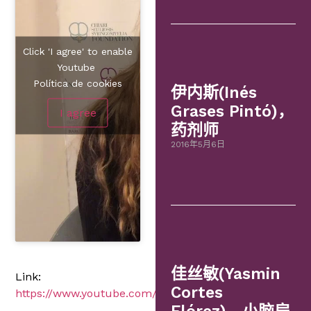
Click 'I agree' to enable
Youtube
Política de cookies
伊内斯(Inés
Grases Pintó)，
I agree
药剂师
2016年5月6日
佳丝敏(Yasmin
Link:
Cortes
https://www.youtube.com/embed/dC4sJZQMQ7s