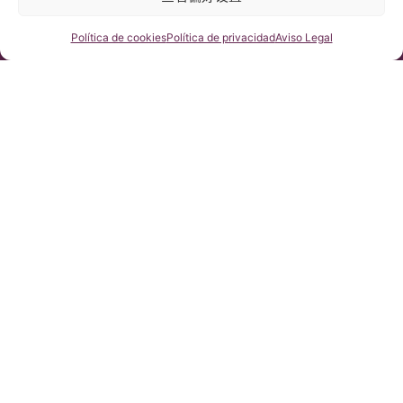
© 版权 Institut Chiari 2025
巴塞罗那Chiari畸形&脊髓空洞症&脊柱侧弯研究所遵守欧盟数据保
护法案第2016/679条（GDPR）
咨询我们
Política de cookies
Política de privacidad
Aviso Legal
本网站内容原文为西班牙语，网站的翻译内容非官方翻译，不具法
律效力。本网站翻译旨在帮助读者理解原文网站内容。