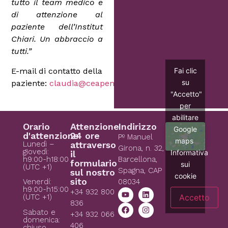
tutto il team medico e
di attenzione al
paziente dell’Institut
Chiari. Un abbraccio a
tutti.”
E-mail di contatto della
Fai clic
su
paziente:
claudia@ceapema.org.br
"Accetto"
per
abilitare
Orario
Attenzione
Indirizzo
Google
d'attenzione
24 ore
Pº Manuel
maps
Lunedì –
attraverso
Girona, n. 32,
giovedì:
Informativa
il
h9:00-h18:00
Barcellona,
formulario
sui
(UTC +1)
Spagna, CAP
sul nostro
cookie
sito
08034
Venerdí:
h9:00-h15:00
+34 932 800
Accetto
(UTC +1)
836
Sabato e
+34 932 066
domenica:
406
chiuso