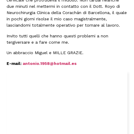
cervicale che protrudeva il midollo. Non tardai neanche
due minuti nel mettermi in contatto con il Dott. Royo di
Neurochirurgia Clinica della Corachán di Barcellona, il quale
in pochi giorni risolse il mio caso magistralmente,
lasciandomi totalmente operativo per tornare al lavoro.
Invito tutti quelli che hanno questi problemi a non
tergiversare e a fare come me.
Un abbraccio Miguel e MILLE GRAZIE.
E-mail:
antonio.1958@hotmail.es