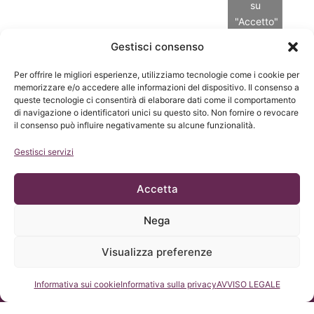
su
"Accetto"
per
Gestisci consenso
abilitare
Orario
Attenzione
Indirizzo
Google
Per offrire le migliori esperienze, utilizziamo tecnologie come i cookie per
d'attenzione
24 ore
Pº Manuel
maps
memorizzare e/o accedere alle informazioni del dispositivo. Il consenso a
Lunedì –
attraverso
Girona, n. 32,
queste tecnologie ci consentirà di elaborare dati come il comportamento
giovedì:
Informativa
il
h9:00-h18:00
Barcellona,
di navigazione o identificatori unici su questo sito. Non fornire o revocare
formulario
sui
(UTC +1)
il consenso può influire negativamente su alcune funzionalità.
Spagna, CAP
sul nostro
cookie
sito
08034
Venerdí:
Gestisci servizi
h9:00-h15:00
+34 932 800
Accetto
(UTC +1)
836
Sabato e
+34 932 066
Accetta
domenica:
406
chiuso
Consulenza
Nega
icb@institutchiaribcn.com
legale
Normativa
Visualizza preferenze
giuridica
Avviso legale
Consultateci
Informativa sui cookie
Informativa sulla privacy
AVVISO LEGALE
Informativa
sulla privacy