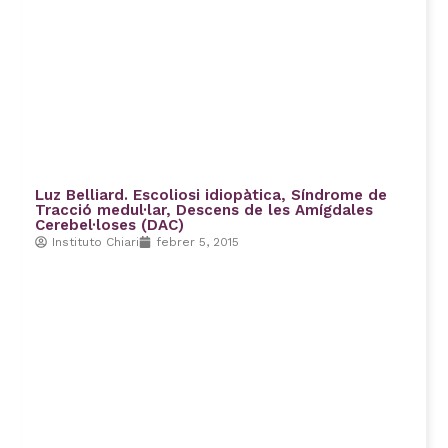
Luz Belliard. Escoliosi idiopàtica, Síndrome de
Tracció medul·lar, Descens de les Amígdales
Cerebel·loses (DAC)
Instituto Chiari
febrer 5, 2015