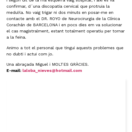
i segon dit de la mà esquerra vaig sospitar, i així es va
confirmar, d´una discopatia cervical que protruia la
medul·la. No vaig trigar ni dos minuts en posar-me en
contacte amb el DR. ROYO de Neurocirurgia de la Clínica
Corachán de BARCELONA i en pocs dies em va solucionar
el cas magistralment, estant totalment operatiu per tornar
a la feina.
Animo a tot el personal que tingui aquests problemes que
no dubti i actuï com jo.
Una abraçada Miguel i MOLTES GRÀCIES.
E-mail:
laloba_nieves@hotmail.com