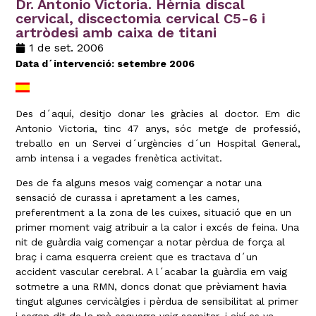
Dr. Antonio Victoria. Hèrnia discal
cervical, discectomia cervical C5-6 i
artròdesi amb caixa de titani
1 de set. 2006
Data d´intervenció: setembre 2006
Des d´aquí, desitjo donar les gràcies al doctor. Em dic
Antonio Victoria, tinc 47 anys, sóc metge de professió,
treballo en un Servei d´urgències d´un Hospital General,
amb intensa i a vegades frenètica activitat.
Des de fa alguns mesos vaig començar a notar una
sensació de curassa i apretament a les cames,
preferentment a la zona de les cuixes, situació que en un
primer moment vaig atribuir a la calor i excés de feina. Una
nit de guàrdia vaig començar a notar pèrdua de força al
braç i cama esquerra creient que es tractava d´un
accident vascular cerebral. A l´acabar la guàrdia em vaig
sotmetre a una RMN, doncs donat que prèviament havia
tingut algunes cervicàlgies i pèrdua de sensibilitat al primer