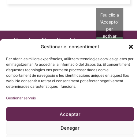
Feu clic a
"Accepto"
per
activar
Horari
Atenció
Adreça
Google
d'atenció
les 24
Pg. Manuel
Gestionar el consentiment
maps
en el
hores en
Girona,
ICSEB i
el
Política de
Per oferir les millors experiències, utilitzem tecnologies com les galetes per
núm. 32,
per
formulari
cookies
emmagatzemar i/o accedir a la informació del dispositiu. El consentiment
Barcelona,
telèfon
de la
d’aquestes tecnologies ens permetrà processar dades com el
De dilluns a
nostra
Espanya, CP
comportament de navegació o les identificacions úniques en aquest lloc
Estic d'acord
dijous: de 9
web
08034
web. No consentir o retirar el consentiment pot afectar negativament
a 18 h (UTC
932 800 836
+1)
determinades característiques i funcions.
932 066 406
Divendres:
Assessoria
Gestionar serveis
de 9 a 15 h
legal
(UTC +1)
Normativa
Dissabte i
Acceptar
jurídica
diumenge:
tancat
Avís legal
Denegar
Política de
icb@institutchiaribcn.com
privacitat