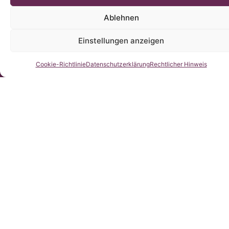
Ablehnen
Einstellungen anzeigen
Kontaktieren Sie uns
Cookie-Richtlinie
Datenschutzerklärung
Rechtlicher Hinweis