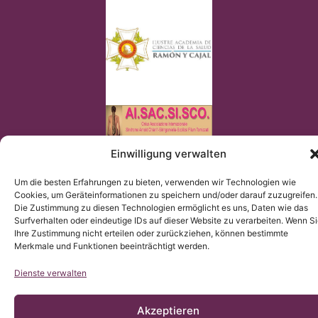
Einwilligung verwalten
© Copyright Institut Chiari 2025
Das Institut Chiari & Siringomielia & Escoliosis de Barcelona
(ICSEB) erfüllt die EU Verordnung 2016/679 (DSGVO).
Um die besten Erfahrungen zu bieten, verwenden wir Technologien wie
Der Inhalt dieser Webseite ist eine nicht-offizielle Übersetzung
der Originalinhaltes der spanischen Webseite; das Institut
Cookies, um Geräteinformationen zu speichern und/oder darauf zuzugreifen.
Chiari & Siringomielia & Escoliosis de Barcelona stellt die
Die Zustimmung zu diesen Technologien ermöglicht es uns, Daten wie das
Übersetzung zur Verfügung, um allen Nutzern der Webseite ein
besseres Verständnis zu ermöglichen.
Surfverhalten oder eindeutige IDs auf dieser Website zu verarbeiten. Wenn S
Ihre Zustimmung nicht erteilen oder zurückziehen, können bestimmte
Merkmale und Funktionen beeinträchtigt werden.
Dienste verwalten
Akzeptieren