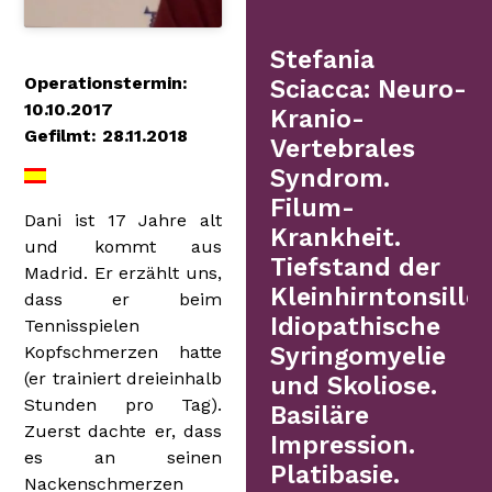
Stefania
Operationstermin:
Sciacca: Neuro-
10.10.2017
Kranio-
Gefilmt: 28.11.2018
Vertebrales
Syndrom.
Filum-
Dani ist 17 Jahre alt
Krankheit.
und kommt aus
Tiefstand der
Madrid. Er erzählt uns,
Kleinhirntonsillen
dass er beim
Idiopathische
Tennisspielen
Kopfschmerzen hatte
Syringomyelie
(er trainiert dreieinhalb
und Skoliose.
Stunden pro Tag).
Basiläre
Zuerst dachte er, dass
Impression.
es an seinen
Platibasie.
Nackenschmerzen