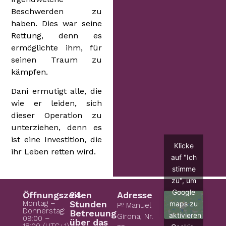
Beschwerden zu
haben. Dies war seine
Rettung, denn es
ermöglichte ihm, für
seinen Traum zu
kämpfen.
Dani ermutigt alle, die
wie er leiden, sich
dieser Operation zu
unterziehen, denn es
ist eine Investition, die
Klicke
ihr Leben retten wird.
auf "Ich
stimme
zu", um
Google
Öffnungszeiten
24
Adresse
Montag –
Stunden
maps zu
Pº Manuel
Donnerstag:
Betreuung
aktivieren
Girona, Nr.
09:00 –
über das
18:00 (UTC+1)