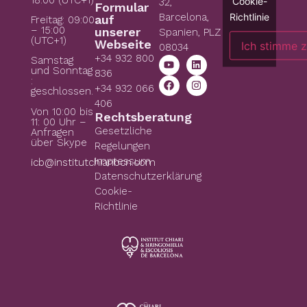
Cookie-
32,
Formular
Richtlinie
Barcelona,
auf
Freitag: 09:00
– 15:00
unserer
Spanien, PLZ
(UTC+1)
Webseite
Ich stimme 
08034
+34 932 800
Samstag
und Sonntag
836
:
+34 932 066
geschlossen.
406
Von 10:00 bis
Rechtsberatung
11: 00 Uhr –
Gesetzliche
Anfragen
über Skype
Regelungen
Impressum
icb@institutchiaribcn.com
Datenschutzerklärung
Cookie-
Richtlinie