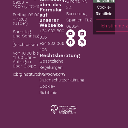
aktivieren
Girona, Nr.
09:00 –
über das
18:00 (UTC+1)
Cookie-
32,
Formular
Richtlinie
Barcelona,
auf
Freitag: 09:00
– 15:00
unserer
Spanien, PLZ
(UTC+1)
Webseite
Ich stimme 
08034
+34 932 800
Samstag
und Sonntag
836
:
+34 932 066
geschlossen.
406
Von 10:00 bis
Rechtsberatung
11: 00 Uhr –
Gesetzliche
Anfragen
über Skype
Regelungen
Impressum
icb@institutchiaribcn.com
Datenschutzerklärung
Cookie-
Richtlinie