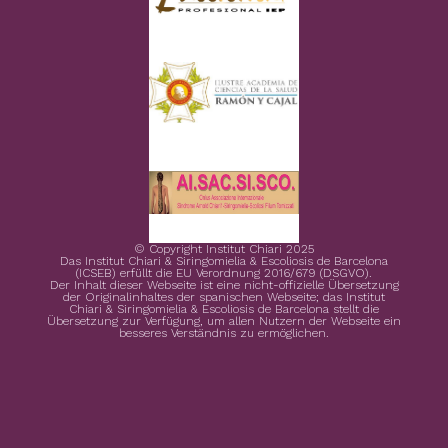
© Copyright Institut Chiari 2025
Das Institut Chiari & Siringomielia & Escoliosis de Barcelona
(ICSEB) erfüllt die EU Verordnung 2016/679 (DSGVO).
Der Inhalt dieser Webseite ist eine nicht-offizielle Übersetzung
der Originalinhaltes der spanischen Webseite; das Institut
Chiari & Siringomielia & Escoliosis de Barcelona stellt die
Übersetzung zur Verfügung, um allen Nutzern der Webseite ein
besseres Verständnis zu ermöglichen.