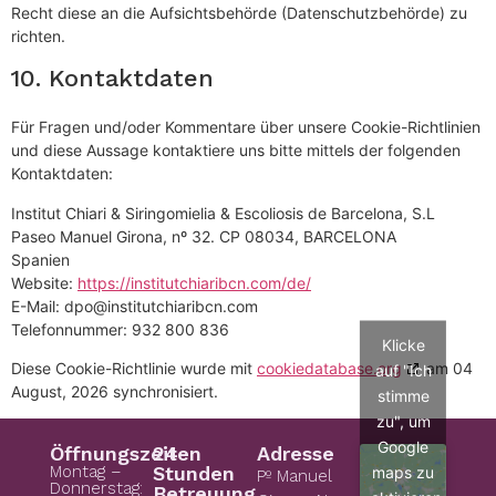
Recht diese an die Aufsichtsbehörde (Datenschutzbehörde) zu
richten.
10. Kontaktdaten
Für Fragen und/oder Kommentare über unsere Cookie-Richtlinien
und diese Aussage kontaktiere uns bitte mittels der folgenden
Kontaktdaten:
Institut Chiari & Siringomielia & Escoliosis de Barcelona, S.L
Paseo Manuel Girona, nº 32. CP 08034, BARCELONA
Spanien
Website:
https://institutchiaribcn.com/de/
E-Mail:
dpo@
institutchiaribcn.com
Telefonnummer: 932 800 836
Klicke
Diese Cookie-Richtlinie wurde mit
cookiedatabase.org
am 04
auf "Ich
August, 2026 synchronisiert.
stimme
zu", um
Google
Öffnungszeiten
24
Adresse
Montag –
Stunden
maps zu
Pº Manuel
Donnerstag:
Betreuung