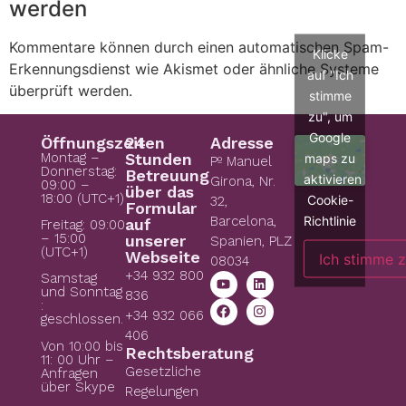
werden
Kommentare können durch einen automatischen Spam-
Klicke
Erkennungsdienst wie Akismet oder ähnliche Systeme
auf "Ich
überprüft werden.
stimme
zu", um
Google
Öffnungszeiten
24
Adresse
Montag –
Stunden
maps zu
Pº Manuel
Donnerstag:
Betreuung
aktivieren
Girona, Nr.
09:00 –
über das
18:00 (UTC+1)
Cookie-
32,
Formular
Richtlinie
Barcelona,
auf
Freitag: 09:00
– 15:00
unserer
Spanien, PLZ
(UTC+1)
Webseite
Ich stimme 
08034
+34 932 800
Samstag
und Sonntag
836
:
+34 932 066
geschlossen.
406
Von 10:00 bis
Rechtsberatung
11: 00 Uhr –
Gesetzliche
Anfragen
über Skype
Regelungen