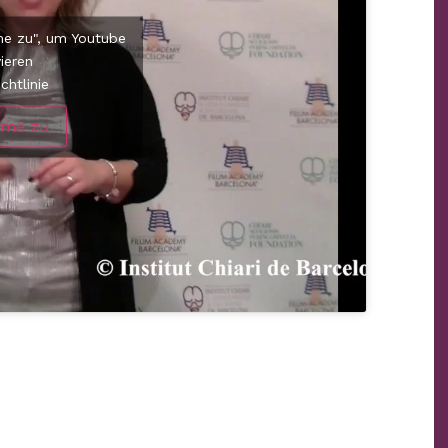
mme zu", um Youtube
vieren
chtlinie
mme zu