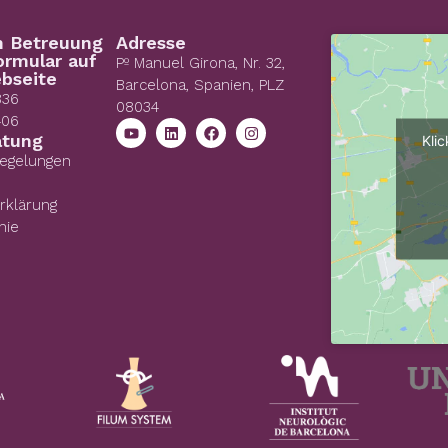
n Betreuung
Adresse
ormular auf
Pº Manuel Girona, Nr. 32,
bseite
Barcelona, Spanien, PLZ
836
08034
406
atung
Kli
Regelungen
rklärung
nie