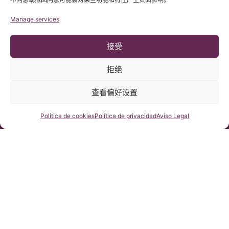
Manage services
接受
拒绝
© 版权 Institut Chiari 2025
查看偏好设置
巴塞罗那Chiari畸形&脊髓空洞症&脊柱侧弯研究所遵守欧盟数据保
护法案第2016/679条（GDPR）
本网站内容原文为西班牙语，网站的翻译内容非官方翻译，不具法
律效力。本网站翻译旨在帮助读者理解原文网站内容。
咨询我们
Política de cookies
Política de privacidad
Aviso Legal