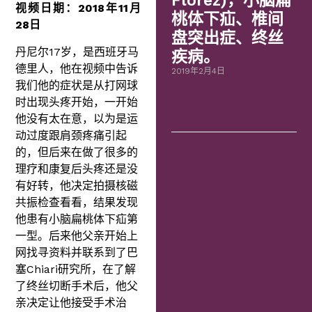
Flórez)，小脑扁
视频日期：2018年11月
桃体下疝、椎间
28日
盘突出症、终丝
丹尼尔17岁，是西班牙马
疾病。
德里人，他在视频中告诉
2019年2月4日
我们他的症状是从打网球
时出现头疼开始，一开始
他没有太在意，以为是运
动过度跟肩颈疼痛引起
的，但后来在做了很多的
理疗和康复后头疼还是没
有好转，他决定拍摄核磁
共振检查看看，结果发现
他患有小脑扁桃体下疝第
一型。后来他父亲开始上
网找寻资料并联系到了巴
塞Chiari研究所，在了解
了终丝切断手术后，他父
亲决定让他接受手术治