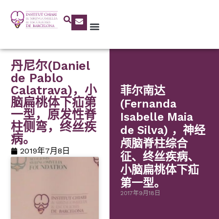
丹尼尔(Daniel
de Pablo
Calatrava)，小
菲尔南达
脑扁桃体下疝第
(Fernanda
一型，原发性脊
Isabelle Maia
柱侧弯，终丝疾
de Silva) ，神经
病。
颅脑脊柱综合
2019年7月8日
征、终丝疾病、
小脑扁桃体下疝
第一型。
2017年9月18日