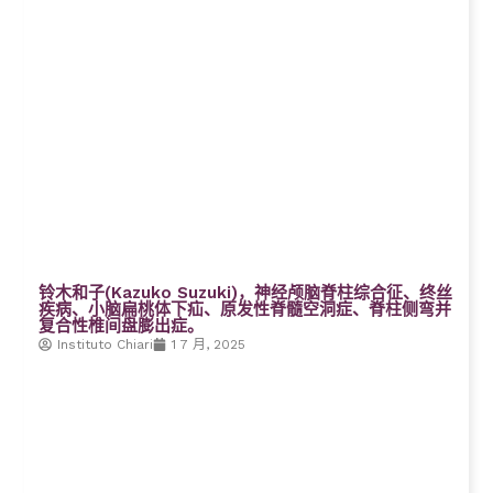
铃木和子(Kazuko Suzuki)，神经颅脑脊柱综合征、终丝
疾病、小脑扁桃体下疝、原发性脊髓空洞症、脊柱侧弯并
复合性椎间盘膨出症。
Instituto Chiari
1 7 月, 2025