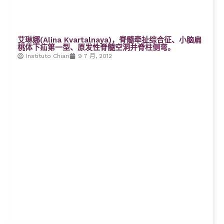
艾琳娜(Alina Kvartalnaya)，脊髓牵扯综合征、小脑扁
桃体下疝第一型、原发性脊髓空洞并脊柱侧弯。
Instituto Chiari
9 7 月, 2012