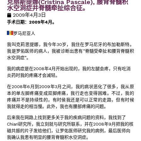
克丽斯提娜(Cristina Pascale), 腰背脊髓积
水空洞症并脊髓牵扯综合征。
2009年4月3日
手术日期：2009年4月。
罗马尼亚人
我叫克莉思提娜，我今年30岁，我住在罗马尼牙的布加勒斯特。
我是罗佑医师的病人，我被诊断出患有”脊髓受牵扯和腰背脊髓积
水空洞症”。
我的病症是在2008年4月开始出现的，我的左腿会疼，只有吃消
炎药时我的疼痛才会减轻。
在2008年6月到2009年3月之间，我的病状恶化了很多，我从原
本的单左脚疼痛变成双脚疼痛，我行走也变得困难。不过，我的
疼痛并不是持续性的，有时侯我还是可以正常的走路，但有时候
我就得走的相当慢。此外，我也有腰部疼痛的问题。
后来我在网路上找到更多关于我的疾病问题的资料，我找到了
Chiari研究所，我立刻就与研究所联系，并在2008年9月把我的核
磁共振的片子发给他们，让罗佑医师研究我的病例，最后医师向
我确认我患有明显的腰背脊髓积水空洞症。