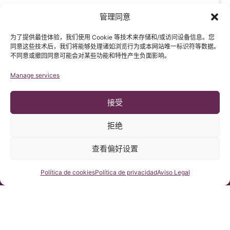
管理同意
Click 'I
为了提供最佳体验，我们使用 Cookie 等技术来存储和/或访问设备信息。您
同意这些技术后，我们将能够处理诸如浏览行为或本网站唯一标识符等数据。
agree' to
不同意或撤回同意可能会对某些功能和特性产生负面影响。
enable
Google
Manage services
中文电话咨
24小时咨
地址
maps
询时间
询表格
Pº Manuel
Política
星期一～星期
接受
+34 932 800
Girona, nº 32
五：上午9点
de
836
～下午2点
Barcelona,
cookies
+34 932 066
拒绝
España, CP
(中国时间：
406
08034
下午3点～8
I agree
点)
微信:
查看偏好设置
chiaribcn
星期六、日：
法律咨询
休诊
咨询我们
Política de cookies
Política de privacidad
Aviso Legal
法规
icb@institutchiaribcn.com
法律公告声明
隐私政策
Cookie政策