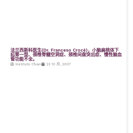
法兰西斯科医生(Dr. Franceso Crocè)，小脑扁桃体下
疝第一型、颈椎脊髓空洞症、颈椎间盘突出症、慢性脑血
管功能不全。
Instituto Chiari
23 10 月, 2007