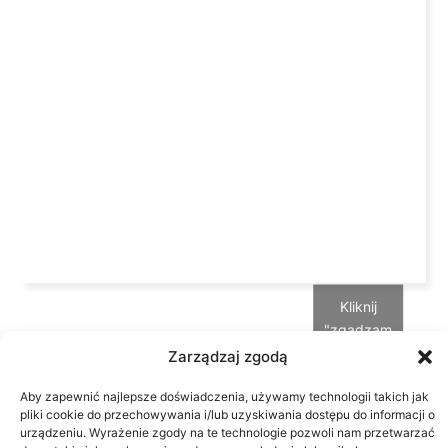
Kliknij
"zgadzam
się", żeby
Zarządzaj zgodą
włączyć
Aby zapewnić najlepsze doświadczenia, używamy technologii takich jak
Google
Godziny
Kontakt
Adres
pliki cookie do przechowywania i/lub uzyskiwania dostępu do informacji o
przyjęć
24
Pº Manuel
maps
urządzeniu. Wyrażenie zgody na te technologie pozwoli nam przetwarzać
Od
godziny
Girona, nr
Polityka