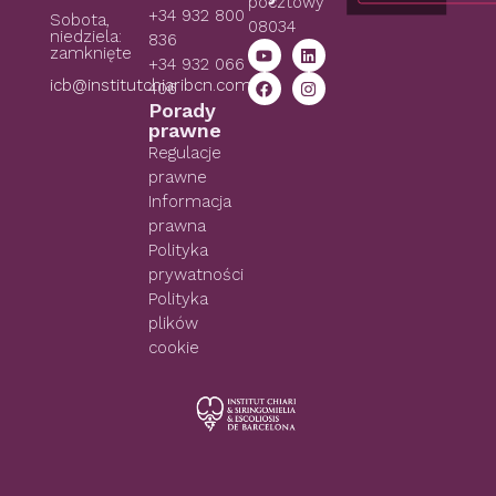
pocztowy
+34 932 800
Sobota,
08034
niedziela:
836
zamknięte
+34 932 066
icb@institutchiaribcn.com
406
Porady
prawne
Regulacje
prawne
Informacja
prawna
Polityka
prywatności
Polityka
plików
cookie