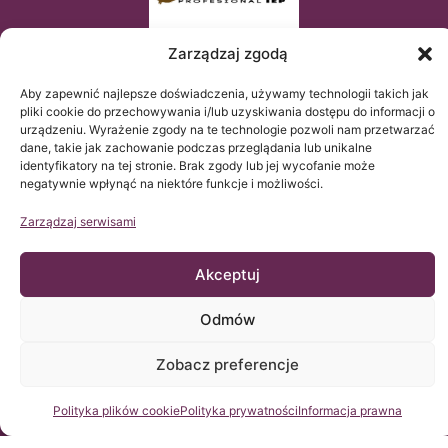
Zarządzaj zgodą
Aby zapewnić najlepsze doświadczenia, używamy technologii takich jak
pliki cookie do przechowywania i/lub uzyskiwania dostępu do informacji o
urządzeniu. Wyrażenie zgody na te technologie pozwoli nam przetwarzać
dane, takie jak zachowanie podczas przeglądania lub unikalne
identyfikatory na tej stronie. Brak zgody lub jej wycofanie może
negatywnie wpłynąć na niektóre funkcje i możliwości.
Zarządzaj serwisami
© Copyright Institut Chiari 2025
Instytut Chiari & Siringomielia & Escoliosis de Barcelona (ICSEB)
spełnia wymogi Rozporządzenia UE 2016/679 (RGPD).
Akceptuj
Zawartość tej strony web jest nieoficjalnym tłumaczeniem
tekstu oryginalnego umieszczonego na stronie web po
HISZPAŃSKU i jest jedynie uprzejmością Instytutu Chiari &
Siringomielia & Escoliosis de Barcelona i ma na celu ułatwienie
Odmów
zrozumienia oryginalnego teksu osobie, która połączy się z tą
stroną.
Zobacz preferencje
Skontaktuj się z nami
Polityka plików cookie
Polityka prywatności
Informacja prawna