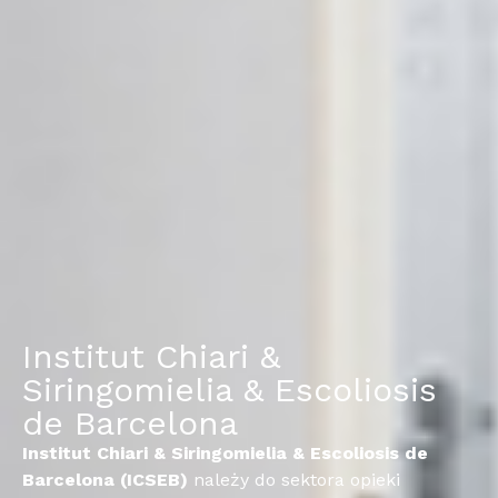
Institut Chiari &
Siringomielia & Escoliosis
de Barcelona
Institut
Chiari
&
Siringomielia
&
Escoliosis
de
Barcelona (ICSEB)
należy do sektora opieki