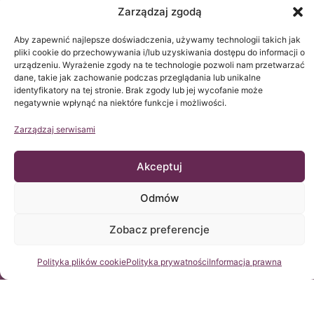
Zarządzaj zgodą
w biomedycynie jest niezbędna dla powodzenia
każdej strategii mającej na celu poprawę zdrowia
Aby zapewnić najlepsze doświadczenia, używamy technologii takich jak
pacjentów oraz zwiększenie potencjalnych korzyści
pliki cookie do przechowywania i/lub uzyskiwania dostępu do informacji o
płynących z tych metod leczenia.
urządzeniu. Wyrażenie zgody na te technologie pozwoli nam przetwarzać
dane, takie jak zachowanie podczas przeglądania lub unikalne
identyfikatory na tej stronie. Brak zgody lub jej wycofanie może
Z tego powodu ICSEB silnie stawia na integrację
negatywnie wpłynąć na niektóre funkcje i możliwości.
badań i rozwoju z praktyką kliniczną,
aby zwiększyć skuteczność terapii oraz pogłębić
Zarządzaj serwisami
wiedzę na temat czynników związanych z
leczeniem chorób związanych z Filum Terminale,
Akceptuj
podnosząc wskaźniki sukcesu i minimalizując
ryzyko zabiegów.
Odmów
Poinformuj się
Zobacz preferencje
Jako pionierzy na skalę światową w zastosowaniu
Skontaktuj się z nami
Polityka plików cookie
Polityka prywatności
Informacja prawna
nowej metody z unikalną i wyłączną techniką
chirurgiczną, potwierdzoną własnymi badaniami
naukowymi najwyższej rangi akademickiej, projekt