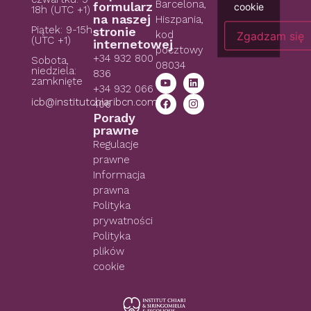
Barcelona,
formularz
cookie
18h (UTC +1)
na naszej
Hiszpania,
Piątek: 9-15h
stronie
kod
Zgadzam się
(UTC +1)
internetowej
pocztowy
+34 932 800
Sobota,
08034
niedziela:
836
zamknięte
+34 932 066
icb@institutchiaribcn.com
406
Porady
prawne
Regulacje
prawne
Informacja
prawna
Polityka
prywatności
Polityka
plików
cookie