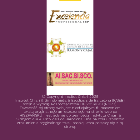
© Copyright Institut Chiari 2025
Instytut Chiari & Siringomielia & Escoliosis de Barcelona (ICSEB)
spełnia wymogi Rozporządzenia UE 2016/679 (RGPD).
Zawartość tej strony web jest nieoficjalnym tłumaczeniem
tekstu oryginalnego umieszczonego na stronie web po
HISZPAŃSKU i jest jedynie uprzejmością Instytutu Chiari &
Siringomielia & Escoliosis de Barcelona i ma na celu ułatwienie
zrozumienia oryginalnego teksu osobie, która połączy się z tą
stroną.