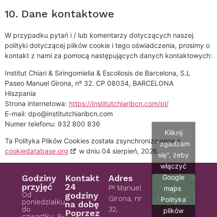
10. Dane kontaktowe
W przypadku pytań i / lub komentarzy dotyczących naszej
polityki dotyczącej plików cookie i tego oświadczenia, prosimy o
kontakt z nami za pomocą następujących danych kontaktowych:
Institut Chiari & Siringomielia & Escoliosis de Barcelona, S.L
Paseo Manuel Girona, nº 32. CP 08034, BARCELONA
Hiszpania
Strona internetowa:
https://institutchiaribcn.com/pl/
E-mail:
dpo@
institutchiaribcn.com
Numer telefonu: 932 800 836
Kliknij
Ta Polityka Plików Cookies została zsynchronizowana z
"zgadzam
cookiedatabase.org
w dniu 04 sierpień, 2026.
się", żeby
włączyć
Google
Godziny
Kontakt
Adres
przyjęć
24
Pº Manuel
maps
Od
godziny
Girona, nr
Polityka
poniedziałku
na dobę
do
32,
plików
Poprzez
czwartku: 9-