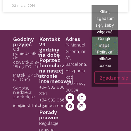
02 maja, 2014
Kliknij
"zgadzam
się", żeby
włączyć
Google
Godziny
Kontakt
Adres
przyjęć
24
Pº Manuel
maps
Od
godziny
Girona, nr
Polityka
poniedziałku
na dobę
do
32,
plików
Poprzez
czwartku: 9-
Barcelona,
formularz
cookie
18h (UTC +1)
na naszej
Hiszpania,
Piątek: 9-15h
stronie
kod
Zgadzam się
(UTC +1)
internetowej
pocztowy
+34 932 800
Sobota,
08034
niedziela:
836
zamknięte
+34 932 066
icb@institutchiaribcn.com
406
Porady
prawne
Regulacje
prawne