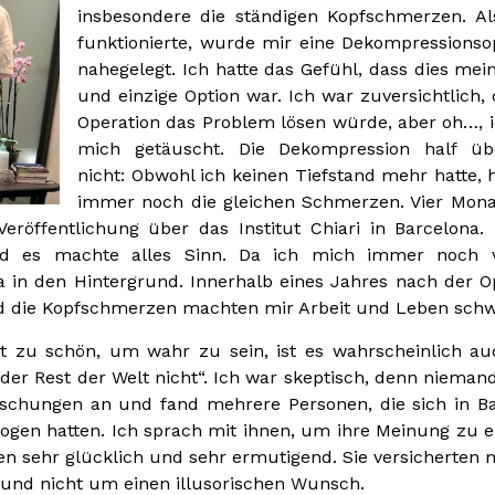
insbesondere die ständigen Kopfschmerzen. Al
funktionierte, wurde mir eine Dekompressionso
nahegelegt. Ich hatte das Gefühl, dass dies mein
und einzige Option war. Ich war zuversichtlich, 
Operation das Problem lösen würde, aber oh…, 
mich getäuscht. Die Dekompression half üb
nicht: Obwohl ich keinen Tiefstand mehr hatte, h
immer noch die gleichen Schmerzen. Vier Mon
eröffentlichung über das Institut Chiari in Barcelona.
 und es machte alles Sinn. Da ich mich immer noch 
na in den Hintergrund. Innerhalb eines Jahres nach der O
 die Kopfschmerzen machten mir Arbeit und Leben schw
t zu schön, um wahr zu sein, ist es wahrscheinlich a
 der Rest der Welt nicht“. Ich war skeptisch, denn nieman
orschungen an und fand mehrere Personen, die sich in B
gen hatten. Ich sprach mit ihnen, um ihre Meinung zu e
n sehr glücklich und sehr ermutigend. Sie versicherten m
 und nicht um einen illusorischen Wunsch.