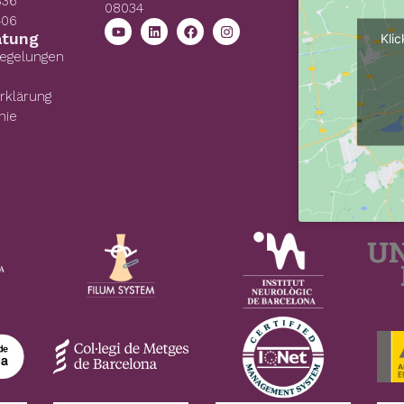
836
08034
406
atung
Kli
Regelungen
rklärung
nie