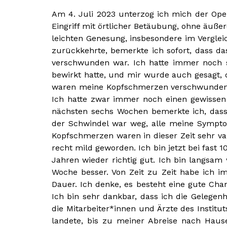
Am 4. Juli 2023 unterzog ich mich der Oper
Eingriff mit örtlicher Betäubung, ohne äuß
leichten Genesung, insbesondere im Verglei
zurückkehrte, bemerkte ich sofort, dass d
verschwunden war. Ich hatte immer noch s
bewirkt hatte, und mir wurde auch gesagt, 
waren meine Kopfschmerzen verschwunden; 
Ich hatte zwar immer noch einen gewissen
nächsten sechs Wochen bemerkte ich, das
der Schwindel war weg, alle meine Sympt
Kopfschmerzen waren in dieser Zeit sehr var
recht mild geworden. Ich bin jetzt bei fast
Jahren wieder richtig gut. Ich bin langsa
Woche besser. Von Zeit zu Zeit habe ich i
Dauer. Ich denke, es besteht eine gute Ch
Ich bin sehr dankbar, dass ich die Gelege
die Mitarbeiter*innen und Ärzte des Institu
landete, bis zu meiner Abreise nach Haus