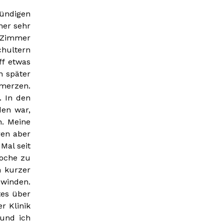
tündigen
ner sehr
n Zimmer
chultern
ff etwas
n später
hmerzen.
. In den
en war,
. Meine
ren aber
Mal seit
Woche zu
n kurzer
hwinden.
tes über
r Klinik
 und ich