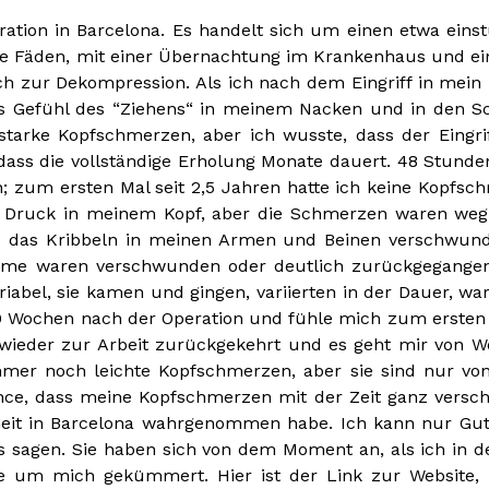
ation in Barcelona. Es handelt sich um einen etwa eins
ere Fäden, mit einer Übernachtung im Krankenhaus und ei
ch zur Dekompression. Als ich nach dem Eingriff in mei
as Gefühl des “Ziehens“ in meinem Nacken und in den S
tarke Kopfschmerzen, aber ich wusste, dass der Eingri
dass die vollständige Erholung Monate dauert. 48 Stunde
zum ersten Mal seit 2,5 Jahren hatte ich keine Kopfsc
 Druck in meinem Kopf, aber die Schmerzen waren weg
s das Kribbeln in meinen Armen und Beinen verschwund
ome waren verschwunden oder deutlich zurückgegangen
iabel, sie kamen und gingen, variierten in der Dauer, wa
 10 Wochen nach der Operation und fühle mich zum ersten 
m wieder zur Arbeit zurückgekehrt und es geht mir von 
mmer noch leichte Kopfschmerzen, aber sie sind nur vo
ance, dass meine Kopfschmerzen mit der Zeit ganz versc
nheit in Barcelona wahrgenommen habe. Ich kann nur Gu
ts sagen. Sie haben sich von dem Moment an, als ich in de
e um mich gekümmert. Hier ist der Link zur Website,