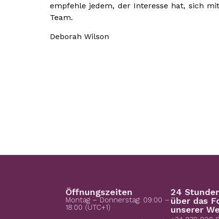
empfehle jedem, der Interesse hat, sich mit
Team.
Deborah Wilson
Öffnungszeiten
24 Stunde
Montag – Donnerstag: 09:00 –
über das F
18:00 (UTC+1)
unserer We