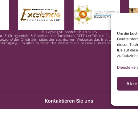
© Copyright Institut Chiari 2025
Um die best
ari & Siringomielia & Escoliosis de Barcelona (ICSEB) erfüllt die EU Verordnung 
Geräteinfor
rsetzung der Originalinhaltes der spanischen Webseite; das Institut Chiari & Sirin
 Verfügung, um allen Nutzern der Webseite ein besseres Verständnis zu ermöglic
diesen Tech
IDs auf dies
zurückziehe
Dienste ver
Akze
Kontaktieren Sie uns