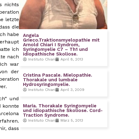
s nichts
peration
e letzte
dass die
ich habe
Angela
Grieco.Traktionsmyelopathie mit
erhaupt
Arnold Chiari I Syndrom,
atte ich
Syringomyelie C7 – Th1 und
idiopathische Skoliose.
ate nach
Instituto Chiari
April 8, 2013
 Ich war
von der
Cristina Pascale. Mielopathie.
peration
Thorakale und lumbale
Hydrosyringomyelie.
er.
Instituto Chiari
April 3, 2009
uch“ und
d konnte
María. Thorakale Syringomyelie
und idiopathische Skoliose. Cord-
arcelona
Traction Syndrome.
rfahren.
Instituto Chiari
März 5, 2013
ir, dass