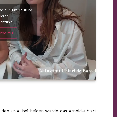
mme zu", um Youtube
vieren
chtlinie
mme zu
s den USA, bei beiden wurde das Arnold-Chiari