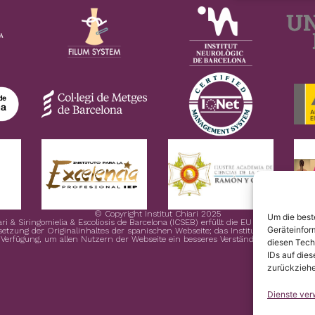
© Copyright Institut Chiari 2025
Um die best
ari & Siringomielia & Escoliosis de Barcelona (ICSEB) erfüllt die EU Verordnung 
Geräteinfor
rsetzung der Originalinhaltes der spanischen Webseite; das Institut Chiari & Sirin
 Verfügung, um allen Nutzern der Webseite ein besseres Verständnis zu ermöglic
diesen Tech
IDs auf dies
zurückziehe
Dienste ver