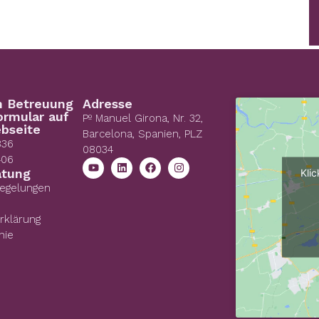
n Betreuung
Adresse
ormular auf
Pº Manuel Girona, Nr. 32,
bseite
Barcelona, Spanien, PLZ
836
08034
406
atung
Kli
Regelungen
rklärung
nie