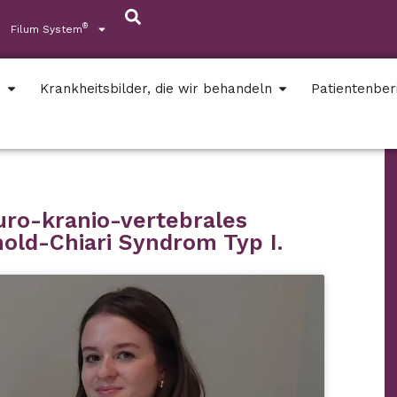
®
Filum System
s
Krankheitsbilder, die wir behandeln
Patientenber
uro-kranio-vertebrales
old-Chiari Syndrom Typ I.