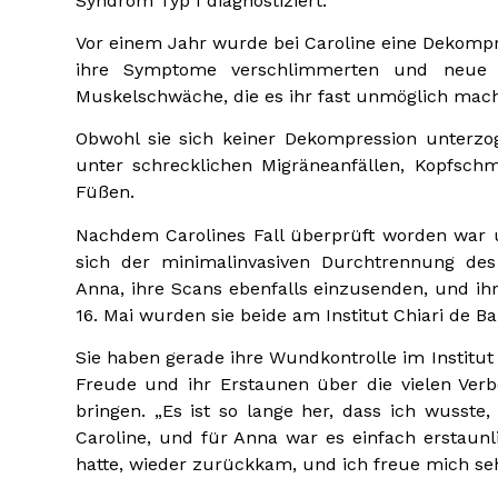
Syndrom Typ I diagnostiziert.
Vor einem Jahr wurde bei Caroline eine Dekompr
ihre Symptome verschlimmerten und neue a
Muskelschwäche, die es ihr fast unmöglich mach
Obwohl sie sich keiner Dekompression unterzoge
unter schrecklichen Migräneanfällen, Kopfsch
Füßen.
Nachdem Carolines Fall überprüft worden war 
sich der minimalinvasiven Durchtrennung des
Anna, ihre Scans ebenfalls einzusenden, und ih
16. Mai wurden sie beide am Institut Chiari de Ba
Sie haben gerade ihre Wundkontrolle im Institut
Freude und ihr Erstaunen über die vielen Ve
bringen. „Es ist so lange her, dass ich wusste
Caroline, und für Anna war es einfach erstaunl
hatte, wieder zurückkam, und ich freue mich seh