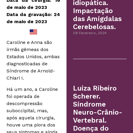
Data da cirurgia: 16
idiopática.
de maio de 2023
Impactação
Data da gravação: 24
das Amígdalas
de maio de 2023
Cerebelosas.
09 Fevereiro, 2024
Caroline e Anna são
irmãs gêmeas dos
Estados Unidos, ambas
diagnosticadas de
Síndrome de Arnold-
Chiari I.
Luiza Ribeiro
Há um ano, a Caroline
Scherer.
foi operada de
Síndrome
descompressão
suboccipital, mas,
Neuro-Crânio-
após aquela cirurgia,
Vertebral.
houve uma piora dos
Doença do
seus sintomas e ainda