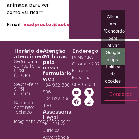
animada para ver
como vai ficar”.
Clique
em
Email:
madprestel@aol.com
'Concordo'
para
ativar
Horário de
Atenção
Endereço
Google
atendimento
24 horas
Pº Manuel
maps
Segunda a
pelo
Girona, nº 32,
quinta-feira:
Política
nosso
9-18h
Barcelona,
formulário
de
(UTC+1)
Espanha,
web
cookies
CEP 08034
Sexta-feira:
+34 932 800
9-15h
836
Concordo
(UTC+1)
+34 932 066
Sábado e
406
domingo:
Assessoria
fechado
Legal
icb@institutchiaribcn.com
Normativa
Jurídica
Advertência