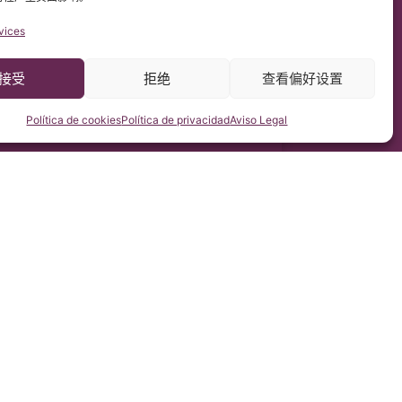
vices
接受
拒绝
查看偏好设置
Política de cookies
Política de privacidad
Aviso Legal