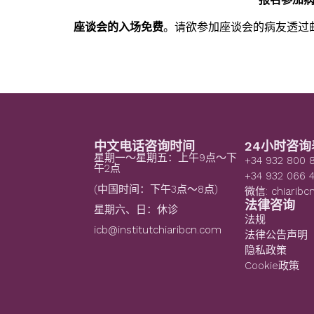
座谈会的入场免费
。请欲参加座谈会的病友透过
中文电话咨询时间
24小时咨询
星期一～星期五：上午9点～下
+34 932 800 
午2点
+34 932 066 
(中国时间：下午3点～8点)
微信: chiaribc
法律咨询
星期六、日：休诊
法规
icb@institutchiaribcn.com
法律公告声明
隐私政策
Cookie政策