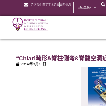
咨询我们
医学学术论文
最新信息
®
终丝系统
“Chiari畸形&脊柱侧弯&脊髓空
2014年9月13日