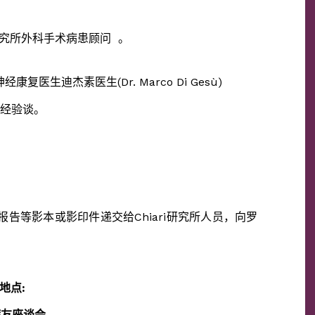
ari研究所外科手术病患顾问 。
和神经康复医生迪杰素医生(Dr. Marco Di Gesù)
域经验谈。
例报告等影本或影印件递交给Chiari研究所人员，向罗
地点:
病友座谈会