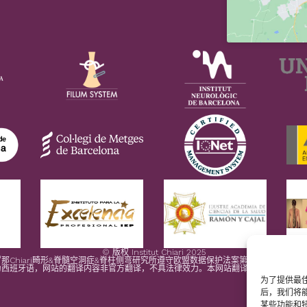
© 版权 Institut Chiari 2025
那Chiari畸形&脊髓空洞症&脊柱侧弯研究所遵守欧盟数据保护法案第2016/679条（G
为西班牙语，网站的翻译内容非官方翻译，不具法律效力。本网站翻译旨在帮助读者理
为了提供最佳
后，我们将
某些功能和